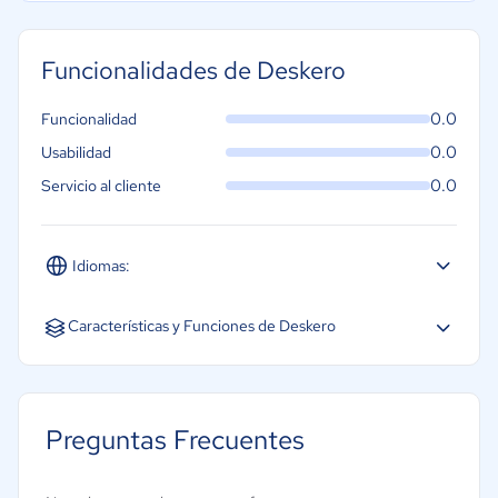
Funcionalidades de Deskero
0.0
Funcionalidad
0.0
Usabilidad
0.0
Servicio al cliente
Idiomas:
Características y Funciones de Deskero
Chat en tiempo real
Comunicación multicanal
Preguntas Frecuentes
Enrutamiento automatizado
Gestión de la base de conocimiento