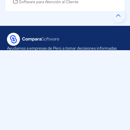
Software para Atención al Cliente
Ayudamos a empresas de Perú a tomar decisiones informadas
sobre la elección de sus herramientas digitales.
Nuestra empresa
Proveedores
Contáctanos
Selecciona tu país:
Perú