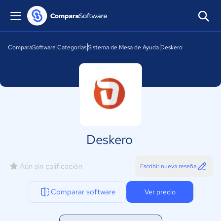
ComparaSoftware
Categorías
Sistema de Mesa de Ayuda
Deskero
Deskero
Aún sin calificación
Escribir nueva reseña
Comparar software
Ver precio