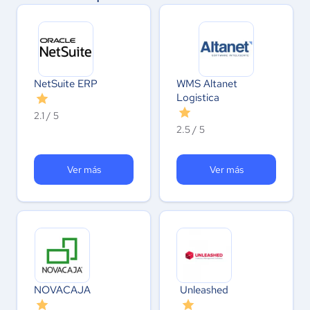
NetSuite ERP
WMS Altanet
Logistica
2.1 / 5
2.5 / 5
Ver más
Ver más
NOVACAJA
Unleashed