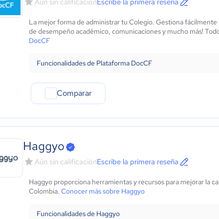
Aún sin calificación
Escribe la primera reseña
Marketing y Comunicación
Automotriz
La mejor forma de administrar tu Colegio. Gestiona fácilmente i
Comercio Electrónico
de desempeño académico, comunicaciones y mucho más! Todo e
Ventas y servicios
DocCF
Tecnología
Funcionalidades de Plataforma DocCF
Metales y Minería
Recursos Humanos
Gastronomía
Comparar
Aeroespacial y defensa
Turismo
Contabilidad
Moda y textiles
Haggyo
Aún sin calificación
Escribe la primera reseña
Haggyo proporciona herramientas y recursos para mejorar la ca
Colombia.
Conocer más sobre Haggyo
Funcionalidades de Haggyo