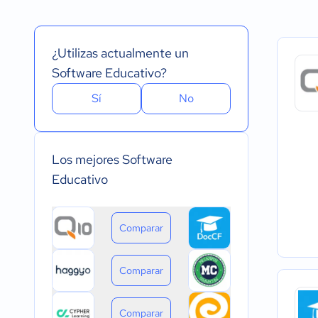
Español
Prueba Gratuita
Nube, SaaS, Web
Inglés
Versión Gratuita
Instalado - Wind
Portugués
Pago Mensual
Instalado - Mac
¿Utilizas actualmente un
Pago anual
Instalado - Linux
Pago de única vez
Dispositivo móvil 
Software Educativo?
Dispositivo móvil
Sí
No
Los mejores Software
Educativo
Comparar
Comparar
Comparar