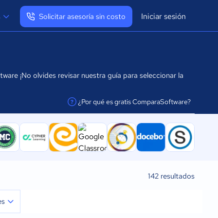
Iniciar sesión
s
Solicitar asesoría sin costo
Ver mi perfil
Cerrar sesión
are ¡No olvides revisar nuestra guía para seleccionar la
¿Por qué es gratis ComparaSoftware?
facilitar la conexión
142
resultados
es