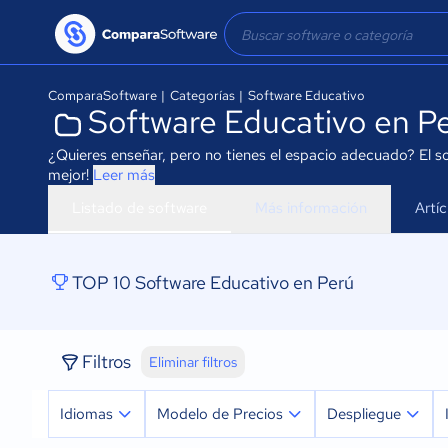
ComparaSoftware
|
Categorías
|
Software Educativo
Software Educativo en P
¿Quieres enseñar, pero no tienes el espacio adecuado? El s
mejor!
Leer más
Listado de software
Más información
Artí
TOP 10 Software Educativo en Perú
Filtros
Eliminar filtros
Idiomas
Modelo de Precios
Despliegue