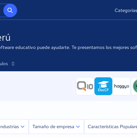
Categoría
erú
oftware educativo puede ayudarte. Te presentamos los mejores softw
culos
Industrias
Tamaño de empresa
Características Popular