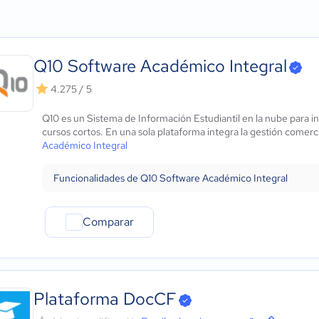
Agricultura
Micro: 1 a 9 trabajadores
Alertas y notificaciones
ows
Construcción
Pequeña: 10 a 49 trabajadores
Creación de informes
Educación
Mediana: 50 a 249 trabajadores
Gestión de admisiones
Energía
Grande: Más de 250 trabajadores
Gestión de docentes y 
Q10 Software Académico Integral
- iOS Nativo
Hotelería / Viajes
Portal de estudiantes
 - Android Nativo
Seguros
Gestión de programas d
4.275 / 5
Legales
Q10 es un Sistema de Información Estudiantil en la nube para in
Farmacéutica
cursos cortos. En una sola plataforma integra la gestión comerc
Bienes raíces
Académico Integral
Minorista
Software / TI
Funcionalidades de Q10 Software Académico Integral
Telecomunicaciones
Financiera
Comparar
Alimentaria
Salud
Manufactura
ONG
Gobierno
Plataforma DocCF
Transporte y logística