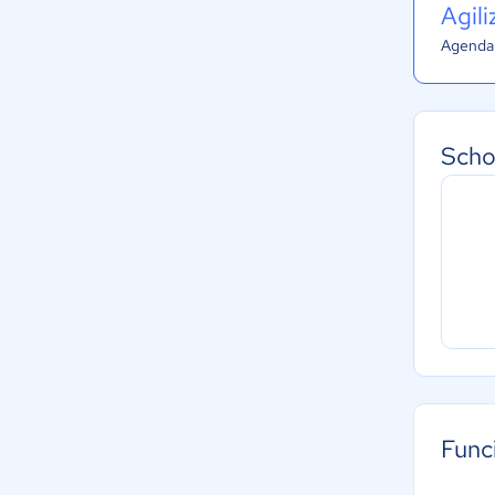
Agil
Agenda 
Scho
Func