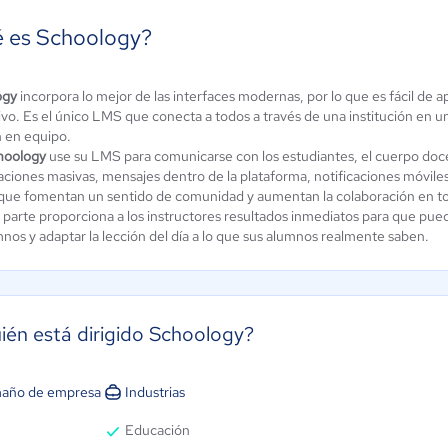
 es Schoology?
andría -
taforma de
ogy
incorpora lo mejor de las interfaces modernas, por lo que es fácil de 
Haggyo
tivo. Es el único LMS que conecta a todos a través de una institución en 
mación
Aún sin
n en equipo.
ine
calificación
hoology
use su LMS para comunicarse con los estudiantes, el cuerpo docen
ún sin
aciones masivas, mensajes dentro de la plataforma, notificaciones móviles
alificación
que fomentan un sentido de comunidad y aumentan la colaboración en toda
a parte proporciona a los instructores resultados inmediatos para que pu
mnos y adaptar la lección del día a lo que sus alumnos realmente saben.
ién está dirigido Schoology?
año de empresa
Industrias
Educación