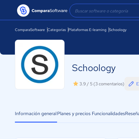
ComparaSoftware
Categorías
Plataformas E-learning
Schoology
Schoology
E
3.9 / 5
(3 comentarios)
Información general
Planes y precios
Funcionalidades
Reseñ