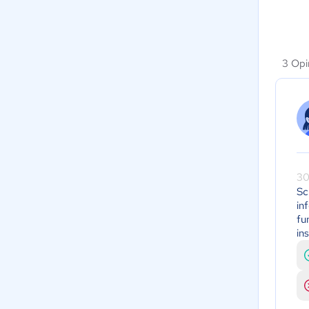
3 Opi
30
Sc
in
fu
in