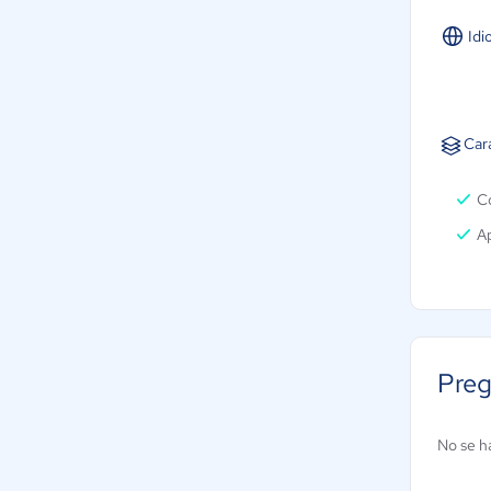
Idi
Car
Co
Ap
Preg
No se h