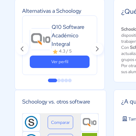
¿Qué
Alternativas a Schoology
Alej
Q10 Software
Pla
School
Académico
disposi
for
trabaje
Integral
onl
Con
Sc
4.3 / 5
A
actualiz
c
grupos 
Ver perfil
Por otr
sus alu
¿A qu
Schoology vs. otros software
Tam
Comparar