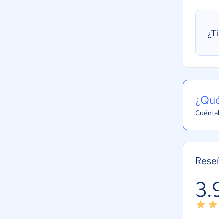
¿T
¿Qué
Cuéntal
Rese
3.