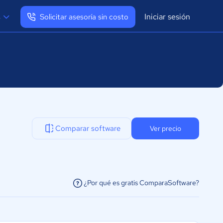
Iniciar sesión
s
Solicitar asesoría sin costo
Ver mi perfil
Cerrar sesión
Comparar software
Ver precio
¿Por qué es gratis ComparaSoftware?
facilitar la conexión