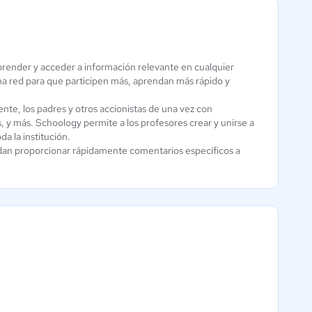
Alejandría -
Plataforma de
aprender y acceder a información relevante en cualquier
evolCampus E-
una red para que participen más, aprendan más rápido y
formación
Learning
online
4.3 / 5
te, los padres y otros accionistas de una vez con
Aún sin
, y más. Schoology permite a los profesores crear y unirse a
calificación
 la institución.
edan proporcionar rápidamente comentarios específicos a