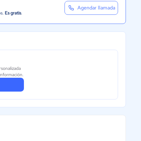
Agendar llamada
os.
Es gratis
.
rsonalizada
información.