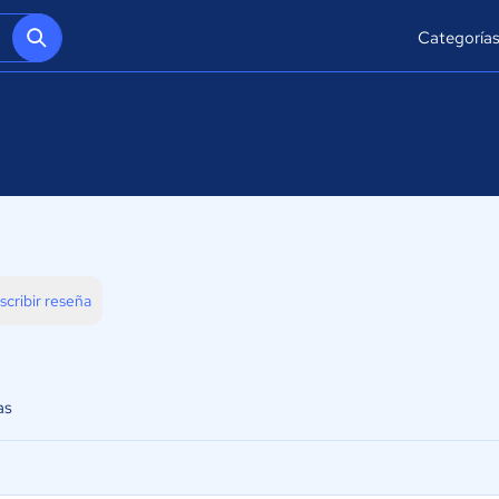
Categoría
scribir reseña
as