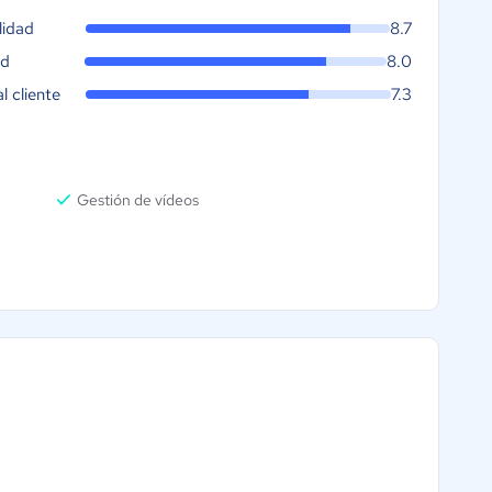
lidad
8.7
ad
8.0
al cliente
7.3
Gestión de vídeos