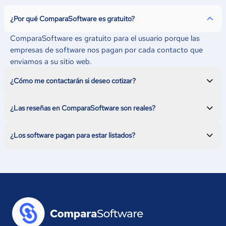
¿Por qué ComparaSoftware es gratuito?
ComparaSoftware es gratuito para el usuario porque las
empresas de software nos pagan por cada contacto que
enviamos a su sitio web.
¿Cómo me contactarán si deseo cotizar?
Esto dependerá de las categorías. En algunas solo
tomaremos los requerimientos y te pondremos en contacto
directo con los proveedores.
¿Las reseñas en ComparaSoftware son reales?
¡Si! Contamos con un equipo que analiza las reseñas
individualmente para asegurar que sean de interés para
nuestros usuarios.
¿Los software pagan para estar listados?
¡No! Registrarse en ComparaSoftware es gratuito por lo que
aquí podrás encontrar todos los software del mercado.