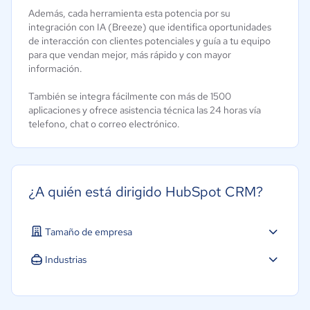
Además, cada herramienta esta potencia por su
integración con IA (Breeze) que identifica oportunidades
de interacción con clientes potenciales y guía a tu equipo
para que vendan mejor, más rápido y con mayor
información.
También se integra fácilmente con más de 1500
aplicaciones y ofrece asistencia técnica las 24 horas vía
telefono, chat o correo electrónico.
¿A quién está dirigido HubSpot CRM?
Tamaño de empresa
Pequeña: 10 a 49 trabajadores
Industrias
Mediana: 50 a 249 trabajadores
Agricultura
Grande: Más de 250 trabajadores
Construcción