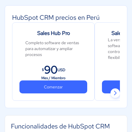
Moda y textiles
HubSpot CRM precios en Perú
Sales Hub Pro
Sales Hu
La versión m
Completo software de ventas
software de 
para automatizar y ampliar
controles av
procesos
flexibilidad
90
1
USD
$
$
Mes / Miembro
Mes 
Comenzar
Co
Funcionalidades de HubSpot CRM