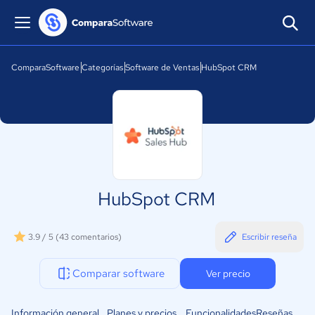
ComparaSoftware
Categorías
Software de Ventas
HubSpot CRM
HubSpot CRM
3.9 / 5
(43 comentarios)
Escribir reseña
Comparar software
Ver precio
Información general
Planes y precios
Funcionalidades
Reseñas