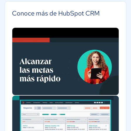
Educación
Conoce más de HubSpot CRM
Energía
Hotelería / Viajes
Seguros
Legales
Farmacéutica
Bienes raíces
Minorista
Software / TI
Telecomunicaciones
Financiera
Alimentaria
Salud
Manufactura