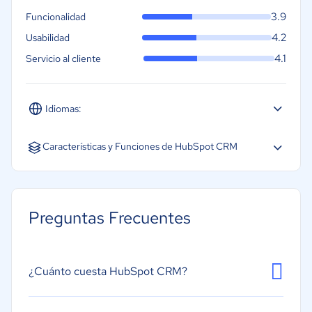
3.9
Funcionalidad
4.2
Usabilidad
4.1
Servicio al cliente
Idiomas:
Español
Inglés
Portugués
Características y Funciones de HubSpot CRM
Gestión de prospectos
Gestión de contactos
Preguntas Frecuentes
Gestión de contratos
Base de datos de clientes
Gestión de llamadas
¿Cuánto cuesta HubSpot CRM?
Métricas de rendimiento