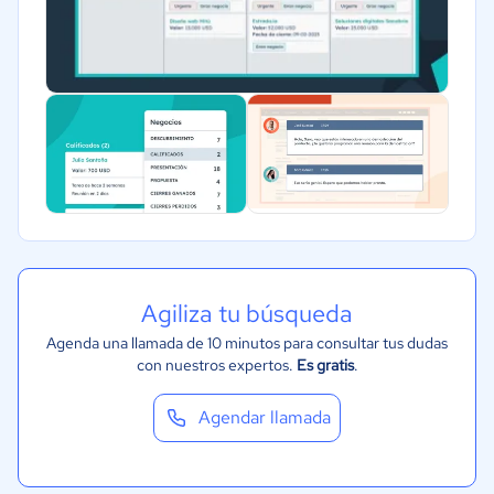
ONG
Gobierno
Transporte y logística
Marketing y Comunicación
Automotriz
Comercio Electrónico
Ventas y servicios
Tecnología
Agiliza tu búsqueda
Metales y Minería
Agenda una llamada de 10 minutos para consultar tus dudas
Recursos Humanos
con nuestros expertos.
Es gratis
.
Gastronomía
Agendar llamada
Aeroespacial y defensa
Turismo
Contabilidad