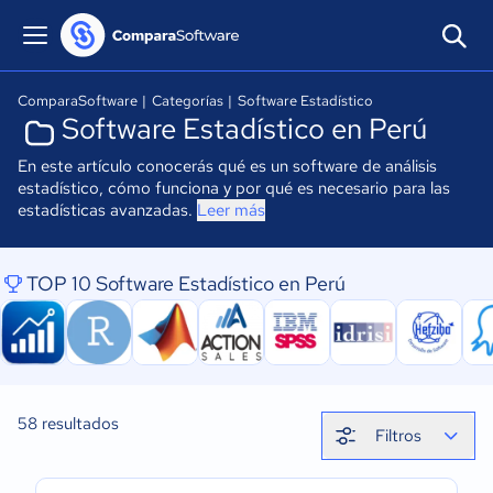
ComparaSoftware
|
Categorías
|
Software Estadístico
Software Estadístico en Perú
En este artículo conocerás qué es un software de análisis
estadístico, cómo funciona y por qué es necesario para las
estadísticas avanzadas.
Leer más
TOP 10 Software Estadístico en Perú
58
resultados
Filtros