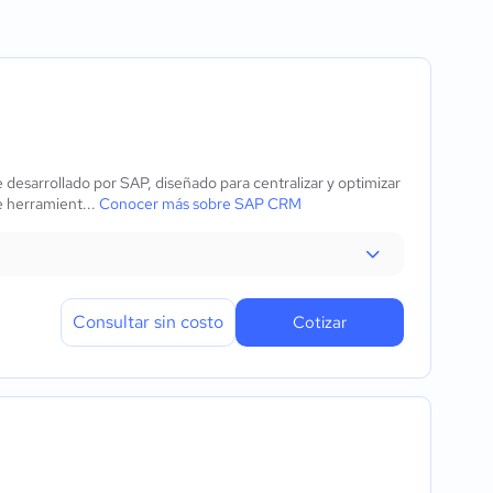
al
flujo de trabajo
erramientas
desarrollado por SAP, diseñado para centralizar y optimizar
e herramient...
Conocer más sobre SAP CRM
strar versiones
Consultar sin costo
Cotizar