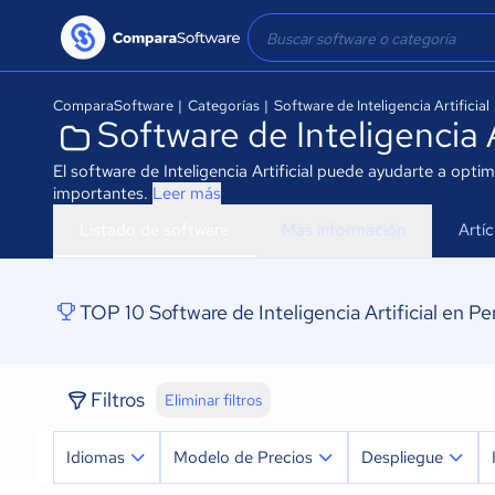
ComparaSoftware
|
Categorías
|
Software de Inteligencia Artificial
Software de Inteligencia A
El software de Inteligencia Artificial puede ayudarte a opt
importantes.
Leer más
Listado de software
Más información
Artí
TOP 10 Software de Inteligencia Artificial en Pe
Filtros
Eliminar filtros
Idiomas
Modelo de Precios
Despliegue