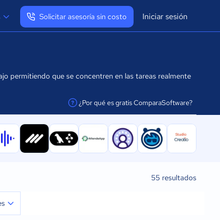
Iniciar sesión
s
Solicitar asesoría sin costo
Ver mi perfil
Cerrar sesión
abajo permitiendo que se concentren en las tareas realmente
¿Por qué es gratis ComparaSoftware?
facilitar la conexión
55
resultados
es