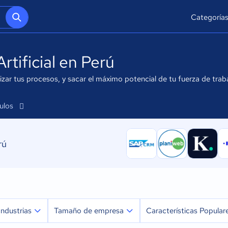
Categoría
rtificial en Perú
imizar tus procesos, y sacar el máximo potencial de tu fuerza de tr
culos
rú
Industrias
Tamaño de empresa
Características Popular