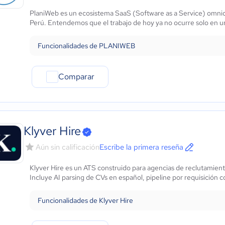
Marketing y Comunicación
PlaniWeb es un ecosistema SaaS (Software as a Service) omnica
Automotriz
Perú. Entendemos que el trabajo de hoy ya no ocurre solo en una
Comercio Electrónico
Ventas y servicios
Funcionalidades de PLANIWEB
Tecnología
Metales y Minería
Comparar
Recursos Humanos
Gastronomía
Aeroespacial y defensa
Turismo
Contabilidad
Klyver Hire
Moda y textiles
Aún sin calificación
Escribe la primera reseña
Klyver Hire es un ATS construido para agencias de reclutamient
Incluye AI parsing de CVs en español, pipeline por requisición c
Funcionalidades de Klyver Hire