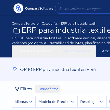
ComparaSoftware
|
Categorías
|
ERP para industria textil
ERP para industria textil 
Un ERP para industria textil es un software vertical, diseñ
variantes (color, talla), trazabilidad de lotes, planificación
Listado de software
Más información
Artí
TOP 10 ERP para industria textil en Perú
Filtros
Eliminar filtros
Idiomas
Modelo de Precios
Despliegue