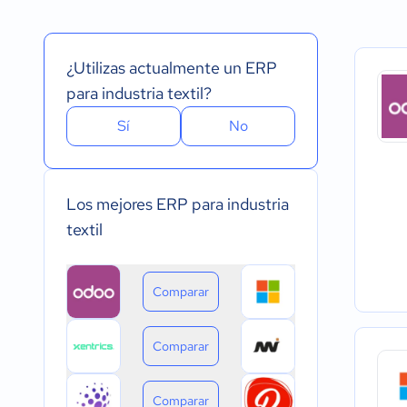
Español
Prueba Gratuita
Nube, SaaS, Web
Inglés
Versión Gratuita
Instalado - Wind
Portugués
Pago Mensual
Instalado - Mac
¿Utilizas actualmente un ERP
Pago anual
Instalado - Linux
Pago de única vez
Dispositivo móvil 
para industria textil?
Dispositivo móvil
Sí
No
Los mejores ERP para industria
textil
Comparar
Comparar
Comparar