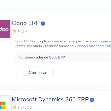
Agricultura
Micro: 1 a 9 trabajadores
SGA
ows
Construcción
Pequeña: 10 a 49 trabajadores
Tienda virtual
Educación
Mediana: 50 a 249 trabajadores
Enlace EDI
Energía
Grande: Más de 250 trabajadores
Administrador de pedid
Odoo ERP
- iOS Nativo
Hotelería / Viajes
Control de taller
 - Android Nativo
Seguros
Gestión de inventario
4.1 / 5
Legales
Facturación
Odoo ERP es una plataforma integrada que ofrece soluciones mo
Farmacéutica
Diseño y gestión de eti
ventas, inventario y recursos humanos.
Conocer más sobre Od
Bienes raíces
Gestión de empaque
Minorista
Gestión de proveedore
Funcionalidades de Odoo ERP
Software / TI
Punto de venta
Telecomunicaciones
Financiera
Comparar
Alimentaria
Salud
Manufactura
ONG
Microsoft Dynamics 365 ERP
Gobierno
2.575 / 5
Transporte y logística