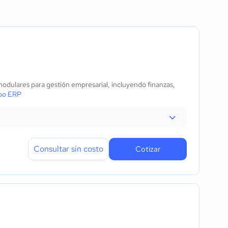
os
dulares para gestión empresarial, incluyendo finanzas,
quetas
oo ERP
s
Consultar sin costo
Cotizar