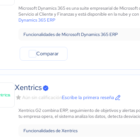
Marketing y Comunicación
Microsoft Dynamics 365 es una suite empresarial de Microsof
Automotriz
Servicio al Cliente y Finanzas y está disponible en la nube y con
Comercio Electrónico
Dynamics 365 ERP
Ventas y servicios
Tecnología
Funcionalidades de Microsoft Dynamics 365 ERP
Metales y Minería
Recursos Humanos
Comparar
Gastronomía
Aeroespacial y defensa
Turismo
Contabilidad
Xentrics
Moda y textiles
Aún sin calificación
Escribe la primera reseña
Xentrics G2 combina ERP, seguimiento de objetivos y alertas po
tu empresa opera, el sistema analiza los datos, detecta desviacio
Funcionalidades de Xentrics