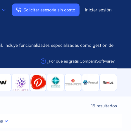
Iniciar sesión
s
Solicitar asesoría sin costo
Ver mi perfil
Cerrar sesión
til. Incluye funcionalidades especializadas como gestión de
¿Por qué es gratis ComparaSoftware?
facilitar la conexión
15
resultados
es