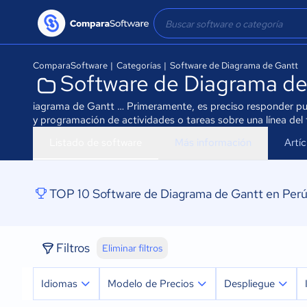
ComparaSoftware
|
Categorías
|
Software de Diagrama de Gantt
Software de Diagrama de
iagrama de Gantt … Primeramente, es preciso responder pun
y programación de actividades o tareas sobre una línea del
Listado de software
Más información
Artí
TOP 10 Software de Diagrama de Gantt en Per
Filtros
Eliminar filtros
Idiomas
Modelo de Precios
Despliegue