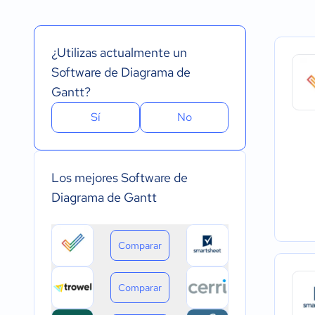
Español
Prueba Gratuita
Nube, SaaS, Web
Inglés
Versión Gratuita
Instalado - Wind
Portugués
Pago Mensual
Instalado - Mac
¿Utilizas actualmente un
Pago anual
Instalado - Linux
Pago de única vez
Dispositivo móvil 
Software de Diagrama de
Dispositivo móvil
Gantt?
Sí
No
Los mejores Software de
Diagrama de Gantt
Comparar
Comparar