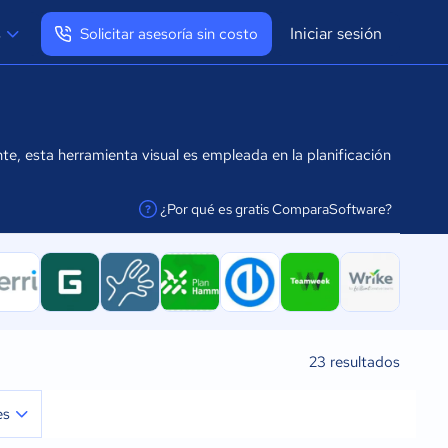
Iniciar sesión
s
Solicitar asesoría sin costo
Ver mi perfil
Cerrar sesión
, esta herramienta visual es empleada en la planificación
¿Por qué es gratis ComparaSoftware?
facilitar la conexión
23
resultados
es