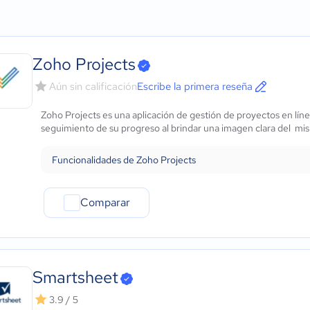
Agricultura
Micro: 1 a 9 trabajadores
Diagramas de Gantt
ows
Construcción
Pequeña: 10 a 49 trabajadores
Gestión de recursos
Educación
Mediana: 50 a 249 trabajadores
Gestión de tareas
Energía
Grande: Más de 250 trabajadores
Herramientas de colabo
Zoho Projects
- iOS Nativo
Hotelería / Viajes
Arrastrar y soltar
 - Android Nativo
Seguros
Código de colores
Aún sin calificación
Escribe la primera reseña
Legales
Seguimiento de depend
Zoho Projects es una aplicación de gestión de proyectos en línea 
Farmacéutica
Seguimiento de hitos
seguimiento de su progreso al brindar una imagen clara del mis
Bienes raíces
Alertas y notificaciones
Minorista
Seguimiento del avance
Funcionalidades de Zoho Projects
Software / TI
Telecomunicaciones
Financiera
Comparar
Alimentaria
Salud
Manufactura
ONG
Smartsheet
Gobierno
3.9 / 5
Transporte y logística