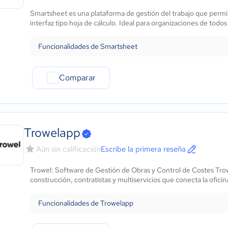
Marketing y Comunicación
Smartsheet es una plataforma de gestión del trabajo que permit
Automotriz
interfaz tipo hoja de cálculo. Ideal para organizaciones de todo
Comercio Electrónico
Ventas y servicios
Funcionalidades de Smartsheet
Tecnología
Metales y Minería
Comparar
Recursos Humanos
Gastronomía
Aeroespacial y defensa
Turismo
Contabilidad
Trowelapp
Moda y textiles
Aún sin calificación
Escribe la primera reseña
Trowel: Software de Gestión de Obras y Control de Costes Tro
construcción, contratistas y multiservicios que conecta la oficin
Funcionalidades de Trowelapp