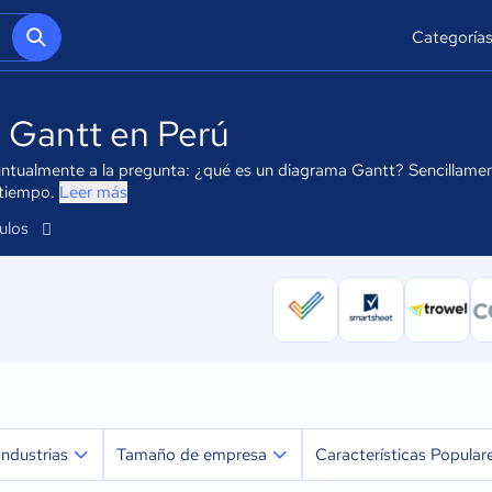
Categoría
 Gantt en Perú
tualmente a la pregunta: ¿qué es un diagrama Gantt? Sencillamente
 tiempo.
Leer más
culos
ú
Industrias
Tamaño de empresa
Características Popular