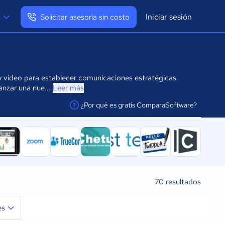
Iniciar sesión
s
Solicitar asesoría sin costo
Ver mi perfil
Cerrar sesión
y video para establecer comunicaciones estratégicas.
anzar una nue...
Leer más
¿Por qué es gratis ComparaSoftware?
facilitar la conexión
70
resultados
es