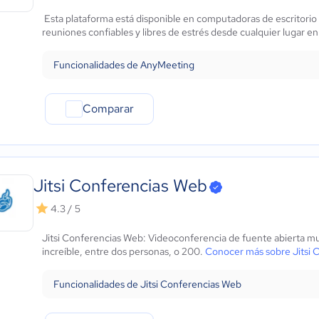
Marketing y Comunicación
Esta plataforma está disponible en computadoras de escritorio 
Automotriz
reuniones confiables y libres de estrés desde cualquier lugar en
Comercio Electrónico
Ventas y servicios
Funcionalidades de AnyMeeting
Tecnología
Metales y Minería
Comparar
Recursos Humanos
Gastronomía
Aeroespacial y defensa
Turismo
Contabilidad
Jitsi Conferencias Web
Moda y textiles
4.3 / 5
Jitsi Conferencias Web: Videoconferencia de fuente abierta mul
increíble, entre dos personas, o 200.
Conocer más sobre Jitsi 
Funcionalidades de Jitsi Conferencias Web