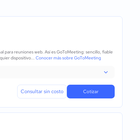
o bidireccionales
a
tación
 y de lectura
l para reuniones web. Así es GoToMeeting: sencillo, fiable
ión
uier dispositivo...
Conocer más sobre GoToMeeting
ntalla
Consultar sin costo
Cotizar