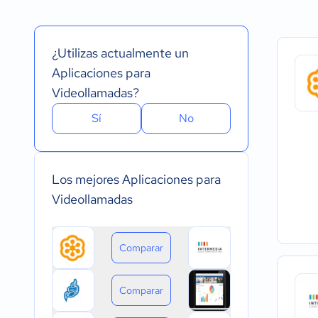
Español
Prueba Gratuita
Nube, SaaS, Web
Inglés
Versión Gratuita
Instalado - Wind
Portugués
Pago Mensual
Instalado - Mac
¿Utilizas actualmente un
Pago anual
Instalado - Linux
Pago de única vez
Dispositivo móvil 
Aplicaciones para
Dispositivo móvil
Videollamadas?
Sí
No
Los mejores Aplicaciones para
Videollamadas
Comparar
Comparar