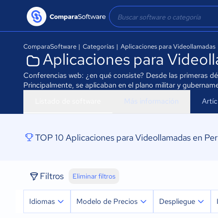
ComparaSoftware
|
Categorías
|
Aplicaciones para Videollamadas
Aplicaciones para Videol
Conferencias web: ¿en qué consiste? Desde las primeras dé
Principalmente, se aplicaban en el plano militar y gubername
Listado de software
Más información
Artí
TOP 10 Aplicaciones para Videollamadas en Pe
Filtros
Eliminar filtros
Idiomas
Modelo de Precios
Despliegue