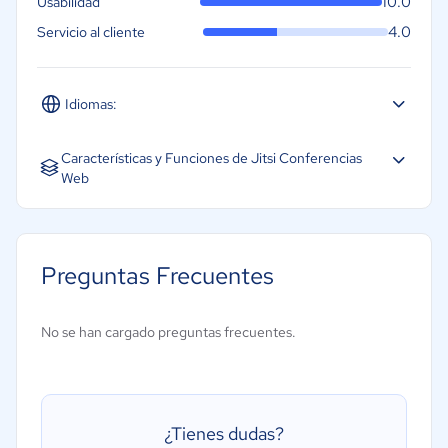
10.0
Usabilidad
4.0
Servicio al cliente
Idiomas:
Español
Inglés
Características y Funciones de Jitsi Conferencias
Web
Acceso móvil
Archivos de audio y vídeo bidireccionales
Preguntas Frecuentes
Chat privado
Difusión web a demanda
No se han cargado preguntas frecuentes.
Posibilidad de grabación y de lectura
Uso compartido de la pantalla
Videoconferencia
¿Tienes dudas?