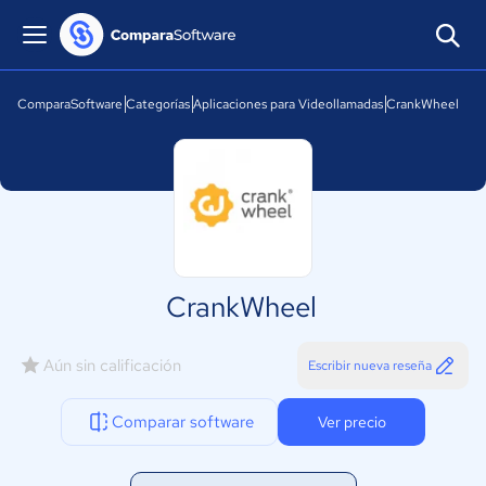
ComparaSoftware
Categorías
Aplicaciones para Videollamadas
CrankWheel
CrankWheel
Aún sin calificación
Escribir nueva reseña
Comparar software
Ver precio