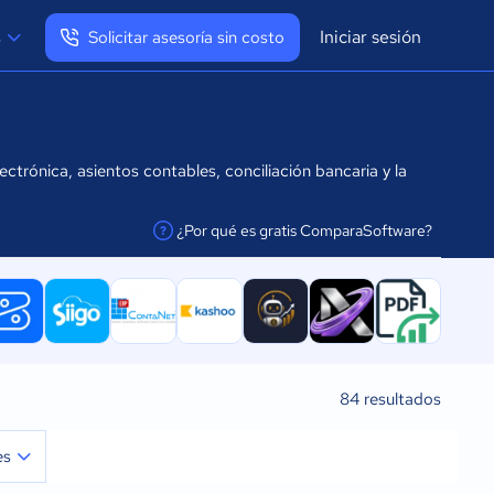
Iniciar sesión
s
Solicitar asesoría sin costo
Ver mi perfil
Cerrar sesión
ctrónica, asientos contables, conciliación bancaria y la
¿Por qué es gratis ComparaSoftware?
facilitar la conexión
84
resultados
es