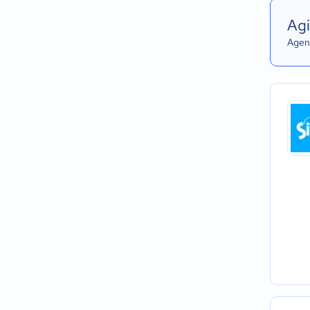
Agi
Agend