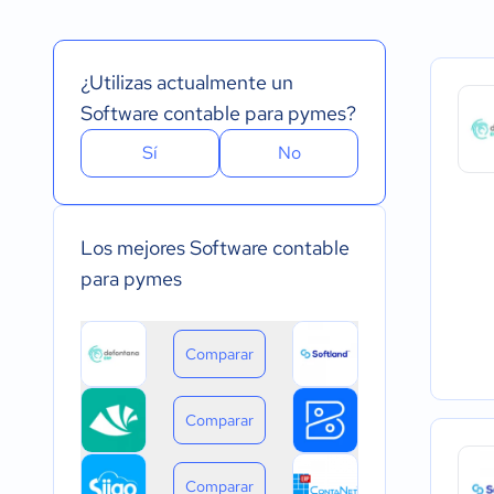
Español
Prueba Gratuita
Nube, SaaS, Web
Inglés
Versión Gratuita
Instalado - Wind
Portugués
Pago Mensual
Instalado - Mac
¿Utilizas actualmente un
Pago anual
Instalado - Linux
Pago de única vez
Dispositivo móvil 
Software contable para pymes?
Dispositivo móvil
Sí
No
Los mejores Software contable
para pymes
Comparar
Comparar
Comparar