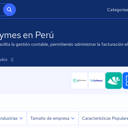
Categoría
pymes en Perú
ita la gestión contable, permitiendo administrar la facturación ele
culos
Industrias
Tamaño de empresa
Características Popular