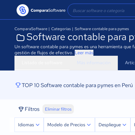
ComparaSoftware
|
Categorías
|
Software contable para pymes
Software contable para 
Un software contable para pymes es una herramienta que facil
gestión de flujos de efectivo.
Leer más
Listado de software
Más información
Artí
TOP 10 Software contable para pymes en Perú
Filtros
Eliminar filtros
Idiomas
Modelo de Precios
Despliegue