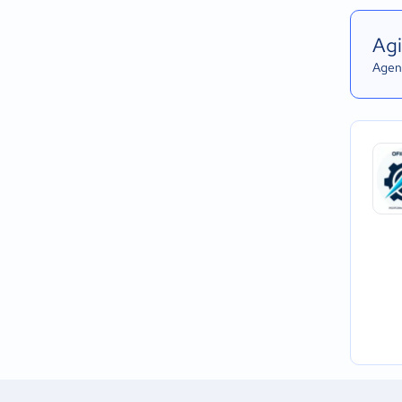
Agi
Agend