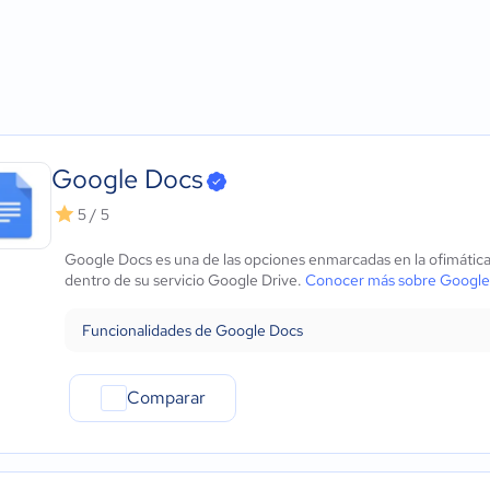
Agricultura
Micro: 1 a 9 trabajadores
ows
Construcción
Pequeña: 10 a 49 trabajadores
Educación
Mediana: 50 a 249 trabajadores
Energía
Grande: Más de 250 trabajadores
- iOS Nativo
Hotelería / Viajes
 - Android Nativo
Seguros
Legales
Google Docs
Farmacéutica
5 / 5
Bienes raíces
Minorista
Google Docs es una de las opciones enmarcadas en la ofimática
Software / TI
dentro de su servicio Google Drive.
Conocer más sobre Google
Telecomunicaciones
Financiera
Funcionalidades de Google Docs
Alimentaria
Salud
Comparar
Manufactura
ONG
Gobierno
Transporte y logística