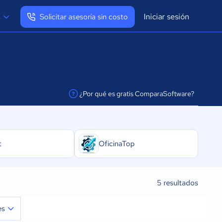
Iniciar sesión
s
Solicitar asesoría sin costo
Ver mi perfil
Cerrar sesión
¿Por qué es gratis ComparaSoftware?
facilitar la conexión
t
OficinaTop
5
resultados
es