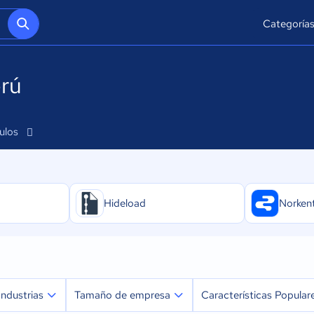
Categoría
erú
culos
Hideload
Norken
Industrias
Tamaño de empresa
Características Popular