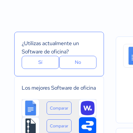
Español
Prueba Gratuita
Nube, SaaS, Web
Inglés
Versión Gratuita
Instalado - Wind
Portugués
Pago Mensual
Instalado - Mac
Pago anual
Instalado - Linux
Pago de única vez
Dispositivo móvil 
Dispositivo móvil
¿Utilizas actualmente un
Software de oficina?
Sí
No
Los mejores Software de oficina
Comparar
Comparar