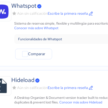
Marketing y Comunicación
Whatspot
Automotriz
Aún sin calificación
Escribe la primera reseña
Comercio Electrónico
Ventas y servicios
Sistema de reservas simple, flexible y multilingüe para escritor
Tecnología
Conocer más sobre Whatspot
Metales y Minería
Recursos Humanos
Funcionalidades de Whatspot
Gastronomía
Aeroespacial y defensa
Comparar
Turismo
Contabilidad
Moda y textiles
Hideload
Aún sin calificación
Escribe la primera reseña
A Desktop Organizer & Document version tracker built to reduce 
duplicates & prevent lost files.
Conocer más sobre Hideload