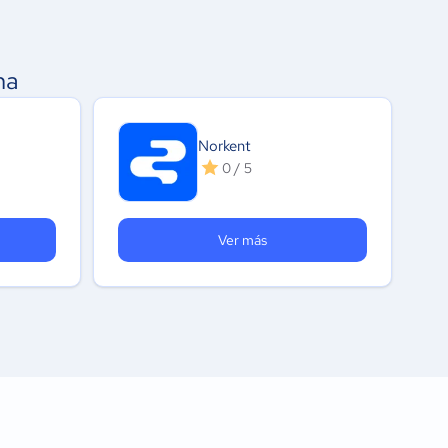
na
Norkent
0 / 5
Ver más