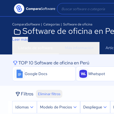
ComparaSoftware
|
Categorías
|
Software de oficina
Software de oficina en P
Leer más
Listado de software
Más información
Artí
TOP 10 Software de oficina en Perú
Google Docs
Whatspot
Filtros
Eliminar filtros
Idiomas
Modelo de Precios
Despliegue