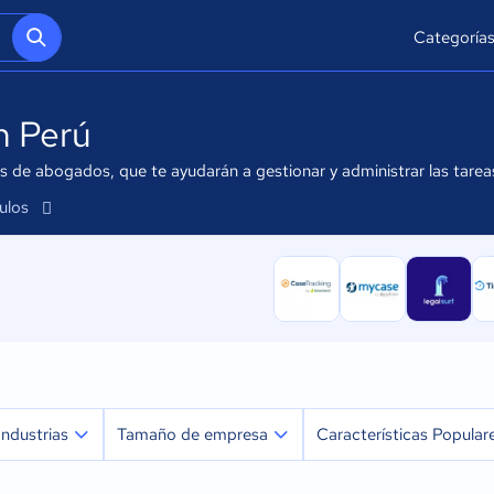
Categoría
n Perú
de abogados, que te ayudarán a gestionar y administrar las tareas
culos
Industrias
Tamaño de empresa
Características Popular
Agricultura
Micro: 1 a 9 trabajadores
Facturación