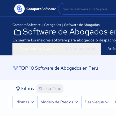
ComparaSoftware
|
Categorías
|
Software de Abogados
Software de Abogados e
Encuentra los mejores software para abogados o despachos 
Listado de software
Más información
Artí
TOP 10 Software de Abogados en Perú
Filtros
Eliminar filtros
Idiomas
Modelo de Precios
Despliegue
Español
Prueba Gratuita
Nube, SaaS, Web