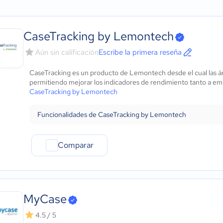
ows
Construcción
Pequeña: 10 a 49 trabajadores
Gestión de calendarios
Educación
Mediana: 50 a 249 trabajadores
Gestión de Clientes
Energía
Grande: Más de 250 trabajadores
Gestión de conflictos
CaseTracking by Lemontech
- iOS Nativo
Hotelería / Viajes
Gestión de contratos
 - Android Nativo
Seguros
Gestión de correo elect
Aún sin calificación
Escribe la primera reseña
Legales
Gestión de documentos
CaseTracking es un producto de Lemontech desde el cual las ár
Farmacéutica
Gestión de tareas
permitiendo mejorar los indicadores de rendimiento tanto a emp
Bienes raíces
Notas de caso
CaseTracking by Lemontech
Minorista
Seguimiento del tiempo
Software / TI
CRM
Funcionalidades de CaseTracking by Lemontech
Telecomunicaciones
Contabilidad fiduciaria
Financiera
Comparar
Alimentaria
Salud
Manufactura
ONG
Gobierno
MyCase
Transporte y logística
4.5 / 5
Marketing y Comunicación