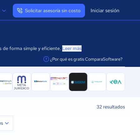
Iniciar sesión
s
Solicitar asesoría sin costo
Ver mi perfil
Cerrar sesión
 de forma simple y eficiente.
Leer más
¿Por qué es gratis ComparaSoftware?
facilitar la conexión
32
resultados
es