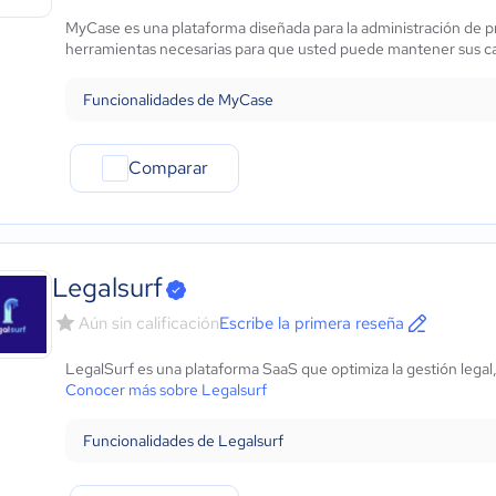
Automotriz
MyCase es una plataforma diseñada para la administración de pr
Comercio Electrónico
herramientas necesarias para que usted puede mantener sus cas
Ventas y servicios
Tecnología
Funcionalidades de MyCase
Metales y Minería
Recursos Humanos
Comparar
Gastronomía
Aeroespacial y defensa
Turismo
Contabilidad
Legalsurf
Moda y textiles
Aún sin calificación
Escribe la primera reseña
LegalSurf es una plataforma SaaS que optimiza la gestión legal
Conocer más sobre Legalsurf
Funcionalidades de Legalsurf