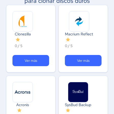
para clonar discos duros
Clonezilla
Macrium Reflect
0 / 5
0 / 5
Ver más
Ver más
Acronis
SysBud Backup