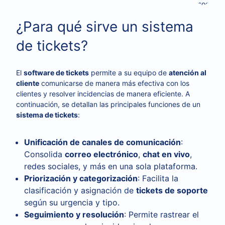
zar
de servicio
comunicación
electrónico
sociales
de
vivo
Este
múltiples
¿Para qué sirve un sistema
ar
de tickets?
El
software de tickets
permite a su equipo de
atención al
cliente
comunicarse de manera más efectiva con los
clientes y resolver incidencias de manera eficiente. A
continuación, se detallan las principales funciones de un
sistema de tickets
:
Unificación de canales de comunicación
:
Consolida
correo electrónico
,
chat en vivo
,
redes sociales, y más en una sola plataforma.
Priorización y categorización
: Facilita la
clasificación y asignación de
tickets de soporte
según su urgencia y tipo.
Seguimiento y resolución
: Permite rastrear el