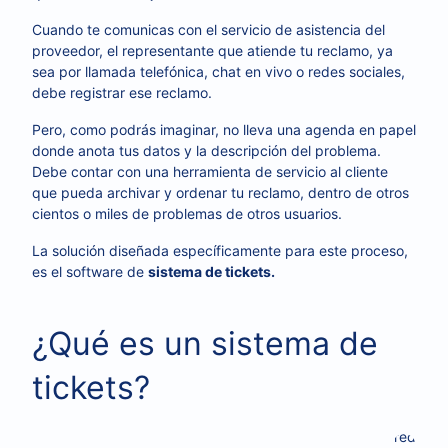
Cuando te comunicas con el servicio de asistencia del
proveedor, el representante que atiende tu reclamo, ya
sea por llamada telefónica, chat en vivo o redes sociales,
debe registrar ese reclamo.
Pero, como podrás imaginar, no lleva una agenda en papel
donde anota tus datos y la descripción del problema.
Debe contar con una herramienta de servicio al cliente
que pueda archivar y ordenar tu reclamo, dentro de otros
cientos o miles de problemas de otros usuarios.
La solución diseñada específicamente para este proceso,
es el software de
sistema de tickets.
¿Qué es un sistema de
tickets?
 a
de los
, y
clientes
chat
as
solicitudes
canales de
correo
redes
a través
como
,
en