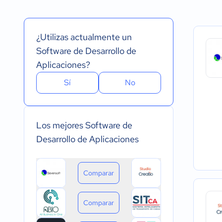
Español
Prueba Gratuita
Nube, SaaS, Web
Inglés
Versión Gratuita
Instalado - Wind
Portugués
Pago Mensual
Instalado - Mac
¿Utilizas actualmente un
Pago anual
Instalado - Linux
Pago de única vez
Dispositivo móvil 
Software de Desarrollo de
Dispositivo móvil
Aplicaciones?
Sí
No
Los mejores Software de
Desarrollo de Aplicaciones
Comparar
Comparar