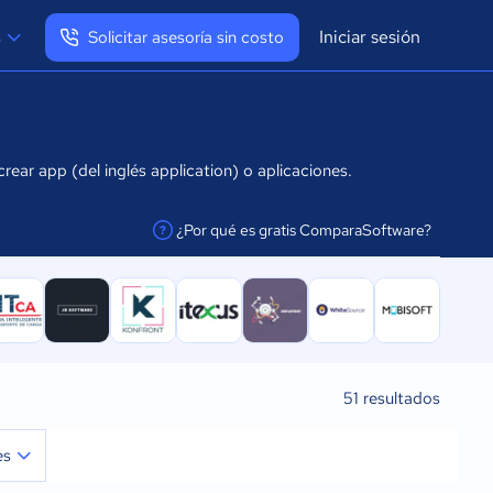
Iniciar sesión
s
Solicitar asesoría sin costo
Ver mi perfil
Cerrar sesión
ear app (del inglés application) o aplicaciones.
¿Por qué es gratis ComparaSoftware?
facilitar la conexión
51
resultados
es