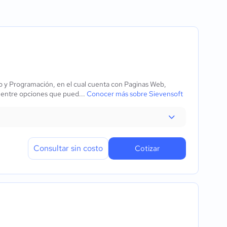
e acceso
álisis
rmularios
ción
eb y Programación, en el cual cuenta con Paginas Web,
ración
 entre opciones que pued...
Conocer más sobre Sievensoft
es prediseñadas
Consultar sin costo
Cotizar