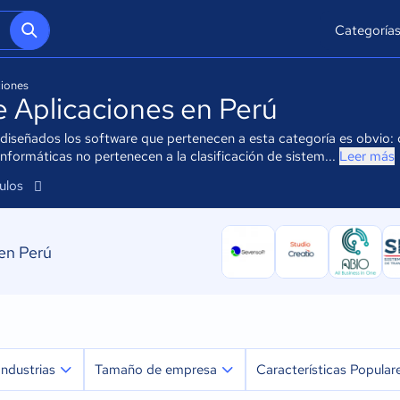
Categoría
ciones
e Aplicaciones en Perú
 diseñados los software que pertenecen a esta categoría es obvio: cr
nformáticas no pertenecen a la clasificación de sistem...
Leer más
culos
 en Perú
Industrias
Tamaño de empresa
Características Popular