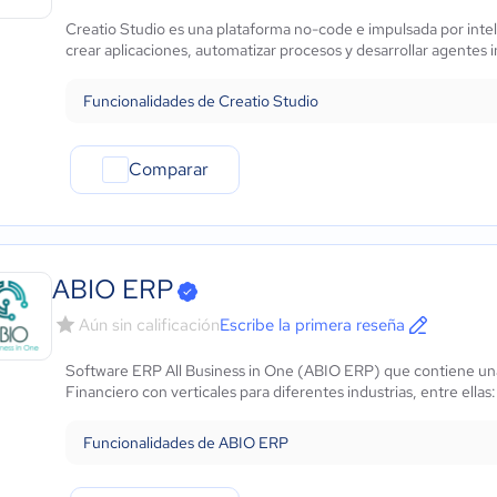
Marketing y Comunicación
Creatio Studio es una plataforma no-code e impulsada por inteli
Automotriz
crear aplicaciones, automatizar procesos y desarrollar agentes i
Comercio Electrónico
Ventas y servicios
Funcionalidades de Creatio Studio
Tecnología
Metales y Minería
Comparar
Recursos Humanos
Gastronomía
Aeroespacial y defensa
Turismo
Contabilidad
ABIO ERP
Moda y textiles
Aún sin calificación
Escribe la primera reseña
Software ERP All Business in One (ABIO ERP) que contiene una 
Financiero con verticales para diferentes industrias, entre ellas
Funcionalidades de ABIO ERP