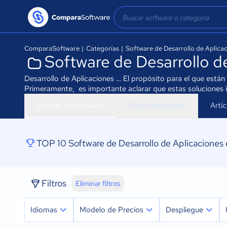
ComparaSoftware
|
Categorías
|
Software de Desarrollo de Aplica
Software de Desarrollo d
Desarrollo de Aplicaciones … El propósito para el que están
Primeramente, es importante aclarar que estas soluciones i
Listado de software
Más información
Artí
TOP 10 Software de Desarrollo de Aplicaciones
Filtros
Eliminar filtros
Idiomas
Modelo de Precios
Despliegue