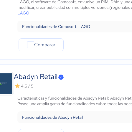
LAGO, el software de Comosoft, envuelve un PIM, DAM y una ges
Automotriz
modificar, crear publicidad con multiples versiones (regionales 
Comercio Electrónico
LAGO
Ventas y servicios
Tecnología
Funcionalidades de Comosoft: LAGO
Metales y Minería
Recursos Humanos
Comparar
Gastronomía
Aeroespacial y defensa
Turismo
Contabilidad
Abadyn Retail
Moda y textiles
4.5 / 5
Características y funcionalidades de Abadyn Retail: Abadyn Reta
Posee una amplia gama de funcionalidades cubre todas las nec
Funcionalidades de Abadyn Retail