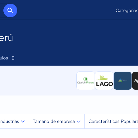
Categoría
erú
culos
Industrias
Tamaño de empresa
Características Popular
Agricultura
Micro: 1 a 9 trabajadores
CRM