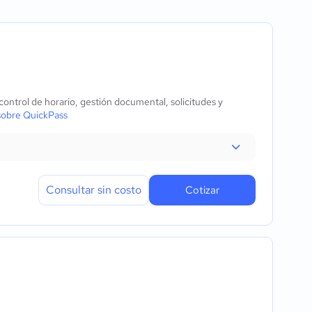
álisis
ntrol de horario, gestión documental, solicitudes y
sobre QuickPass
 compra
ectrónico
n
Consultar sin costo
Cotizar