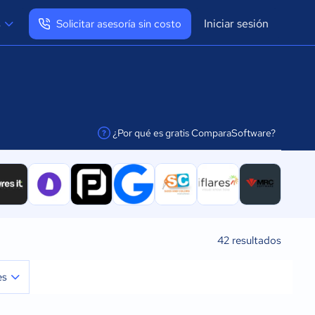
Iniciar sesión
s
Solicitar asesoría sin costo
Ver mi perfil
Cerrar sesión
¿Por qué es gratis ComparaSoftware?
facilitar la conexión
42
resultados
es