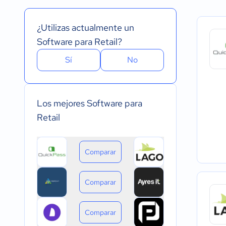
Inglés
Versión Gratuita
Instalado - Wind
Portugués
Pago Mensual
Instalado - Mac
¿Utilizas actualmente un
Pago anual
Instalado - Linux
Pago de única vez
Dispositivo móvil 
Software para Retail?
Dispositivo móvil
Sí
No
Los mejores Software para
Retail
Comparar
Comparar
Comparar