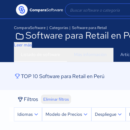
ComparaSoftware
|
Categorías
|
Software para Retail
Software para Retail en P
Leer más
Listado de software
Más información
Artí
TOP 10 Software para Retail en Perú
Filtros
Eliminar filtros
Idiomas
Modelo de Precios
Despliegue
Español
Prueba Gratuita
Nube, SaaS, Web