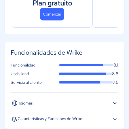
Plan gratuito
activas
Miem
Automatizac
Comenzar
Co
Flujos de tra
Vista de análi
Vista de cale
Paneles de c
Funcionalidades de Wrike
Plantillas de
Inicio de sesi
8.1
Funcionalidad
Google
8.8
Usabilidad
Colaboración 
7.6
Servicio al cliente
externos
Integraciones
2 GB de alm
Idiomas:
usuario
Español
Inglés
Portugués
Características y Funciones de Wrike