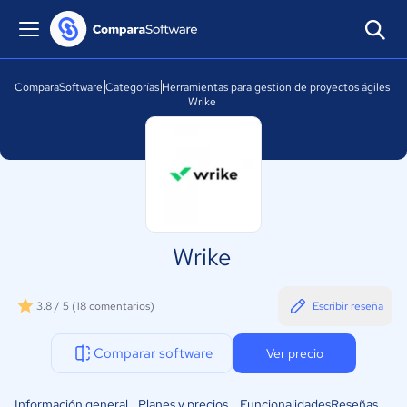
ComparaSoftware
Categorías
Herramientas para gestión de proyectos ágiles
Wrike
Wrike
3.8 / 5
(18 comentarios)
Escribir reseña
Comparar software
Ver precio
Información general
Planes y precios
Funcionalidades
Reseñas