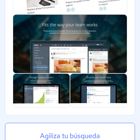
Software / TI
Telecomunicaciones
Financiera
Alimentaria
Salud
Manufactura
ONG
Gobierno
Transporte y logística
Marketing y Comunicación
Automotriz
Comercio Electrónico
Ventas y servicios
Tecnología
Agiliza tu búsqueda