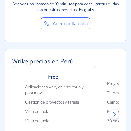
Metales y Minería
Agenda una llamada de 10 minutos para consultar tus dudas
con nuestros expertos.
Es gratis
.
Recursos Humanos
Gastronomía
Agendar llamada
Aeroespacial y defensa
Turismo
Contabilidad
Moda y textiles
Wrike precios en Perú
Free
Proyectos ili
Aplicaciones web, de escritorio y
para móvil
Tareas y subt
Gestión de proyectos y tareas
Campos perso
Vista de tabla
Formularios d
Vista de tabla
20 colaborado
9
$
Aplicación de limitaciones a tareas
Diagramas de