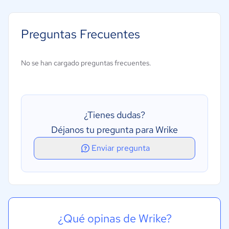
Alertas y notificaciones
Gestión de flujos de trabajo
Preguntas Frecuentes
Gestión de recursos
Gestión de tareas
No se han cargado preguntas frecuentes.
Herramientas de colaboración
Metodologías ágiles
Priorización
¿Tienes dudas?
Seguimiento de estado
Déjanos tu pregunta para Wrike
Tablero kanban
Enviar pregunta
¿Qué opinas de Wrike?