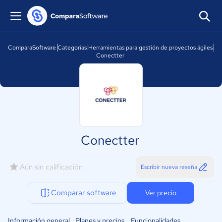
ComparaSoftware
Categorías
Herramientas para gestión de proyectos ágiles
Conectter
Conectter
Aún sin calificación
Escribir nueva reseña
Comparar software
Ver precio
Información general
Planes y precios
Funcionalidades