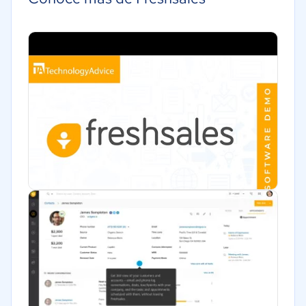
Energía
Seguros
Legales
Farmacéutica
Bienes raíces
Software / TI
Alimentaria
Salud
Manufactura
Gobierno