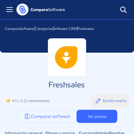
ComparaSoftware
Categorías
Software CRM
Freshsales
Freshsales
4.5 / 5
(5 comentarios)
Escribir reseña
Comparar software
Ver precio
Información general
Planes y precios
Funcionalidades
Reseñas