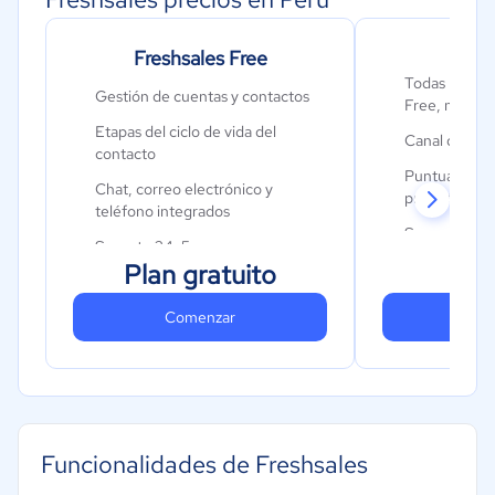
Freshsales Free
G
Todas las fun
Gestión de cuentas y contactos
Free, más
Etapas del ciclo de vida del
Canal de vent
contacto
Puntuación d
Chat, correo electrónico y
predictiva im
teléfono integrados
Secuencias d
Soporte 24x5
$
Plan gratuito
Catalogo de 
Aplicación móvil
Miem
Informes y p
Comenzar
Co
personalizad
Funcionalidades de Freshsales