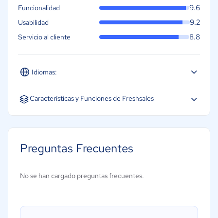
9.6
Funcionalidad
9.2
Usabilidad
8.8
Servicio al cliente
Idiomas:
Español
Inglés
Portugués
Características y Funciones de Freshsales
Acceso Móvil
Almacenamiento de Documentos
Preguntas Frecuentes
Integración de automatización de marketing
Integración de chat interno
No se han cargado preguntas frecuentes.
Marketing por correo electrónico
Evaluación de clientes potenciales
Gestión de tareas