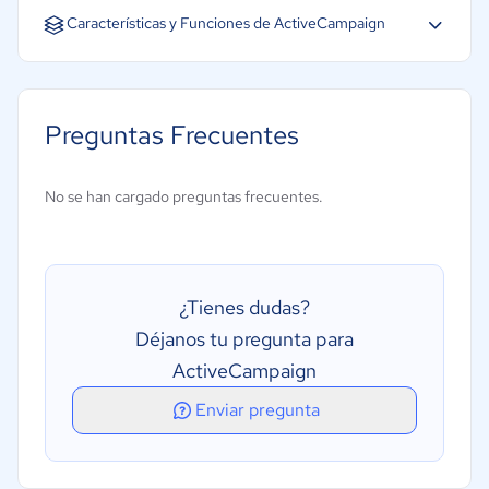
Español
Inglés
Portugués
Características y Funciones de ActiveCampaign
Análisis y seguimiento del ROI
Segmentación de contactos
Preguntas Frecuentes
Landing Page
Chat
No se han cargado preguntas frecuentes.
Integración API´s
Recolección omnicanal de data
Base de datos
¿Tienes dudas?
Tracking Multicanal
Déjanos tu pregunta para
Gestión de Leads
ActiveCampaign
Formularios
Enviar pregunta