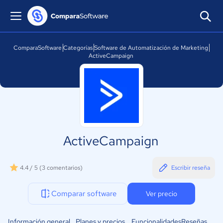
ComparaSoftware
Categorías
Software de Automatización de Marketing
ActiveCampaign
ActiveCampaign
4.4 / 5
(3 comentarios)
Escribir reseña
Comparar software
Ver precio
Información general
Planes y precios
Funcionalidades
Reseñas