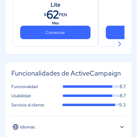
Lite
62
1
PEN
$
$
Mes
Comenzar
Co
Funcionalidades de ActiveCampaign
8.7
Funcionalidad
8.7
Usabilidad
9.3
Servicio al cliente
Idiomas: