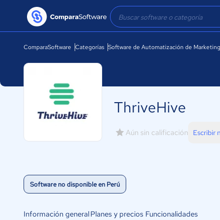
ComparaSoftware
Categorías
Software de Automatización de Marketin
ThriveHive
Aún sin calificación
Escribir
Software no disponible en Perú
Información general
Planes y precios
Funcionalidades