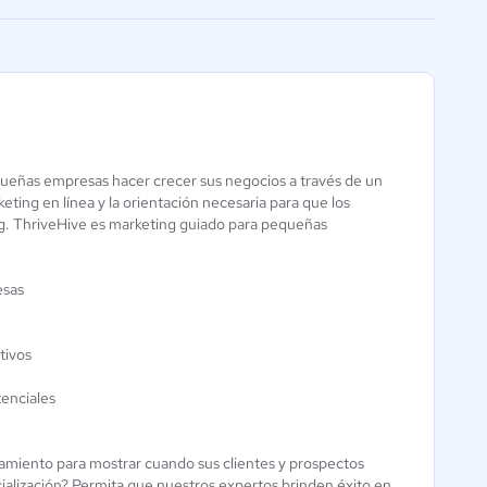
facilitar la conexión
queñas empresas hacer crecer sus negocios a través de un
SharpSpring
ting en línea y la orientación necesaria para que los
ng. ThriveHive es marketing guiado para pequeñas
3.5 / 5
esas
tivos
tenciales
miento para mostrar cuando sus clientes y prospectos
alización? Permita que nuestros expertos brinden éxito en