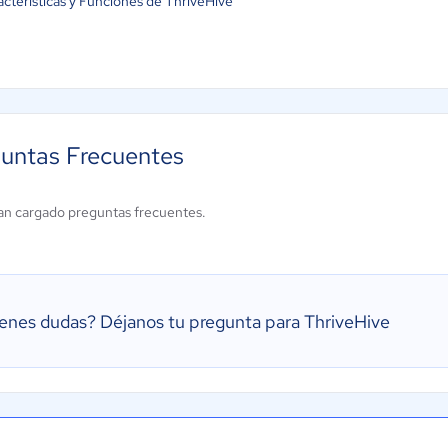
acterísticas y Funciones de ThriveHive
untas Frecuentes
an cargado preguntas frecuentes.
ienes dudas?
Déjanos tu pregunta para ThriveHive