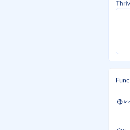
Thri
Func
Idi