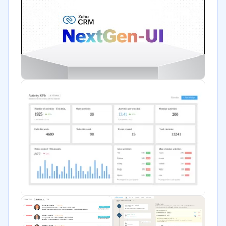
Bienes raíces
Minorista
Software / TI
Financiera
Salud
Manufactura
ONG
Gobierno
Transporte y logística
Marketing y Comunicación
Automotriz