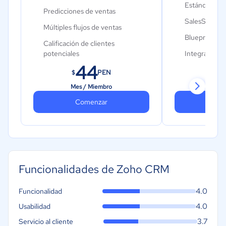
Estándar má
Predicciones de ventas
SalesSignals
Múltiples flujos de ventas
Blueprint
Calificación de clientes
potenciales
Integración 
44
Integración de Office 365
Correo elect
PEN
$
$
programado
Sincronización con Google
Mes / Miembro
Mes 
Calendar
Integracione
Comenzar
Co
electrónico
Cadencias
Reglas de as
Lienzo
CPQ
Zoho MarketPlace
Reglas de val
Funcionalidades de Zoho CRM
4.0
Funcionalidad
4.0
Usabilidad
3.7
Servicio al cliente