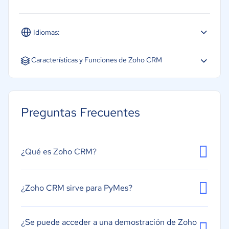
Idiomas:
Español
Inglés
Portugués
Características y Funciones de Zoho CRM
Acceso Móvil
Almacenamiento de Documentos
Preguntas Frecuentes
Integración de automatización de marketing
Integración de chat interno
Marketing por correo electrónico
¿Qué es Zoho CRM?
Evaluación de clientes potenciales
Gestión de tareas
¿Zoho CRM sirve para PyMes?
Presupuestos y ofertas
Sistema de calendarios o recordatorios
¿Se puede acceder a una demostración de Zoho