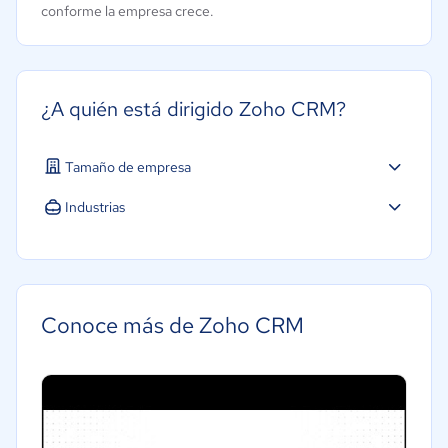
conforme la empresa crece.
¿A quién está dirigido Zoho CRM?
Tamaño de empresa
Micro: 1 a 9 trabajadores
Industrias
Pequeña: 10 a 49 trabajadores
Agricultura
Mediana: 50 a 249 trabajadores
Construcción
Educación
Conoce más de Zoho CRM
Energía
Hotelería / Viajes
Seguros
Legales