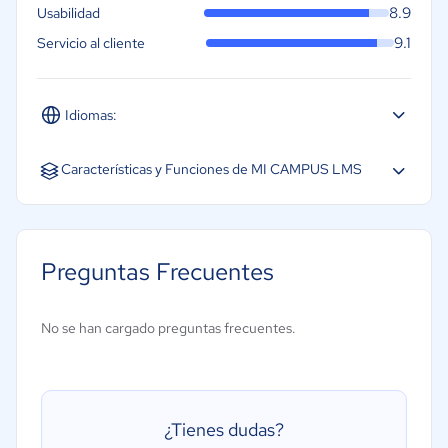
8.9
Usabilidad
9.1
Servicio al cliente
Idiomas:
Español
Características y Funciones de MI CAMPUS LMS
Contenido interactivo
Cursos con instructor
Preguntas Frecuentes
Gestión de vídeos
Importar/exportar contenidos
No se han cargado preguntas frecuentes.
Ludificación
Aprendizaje interactivo
Publicación de cursos
¿Tienes dudas?
Cursos de autoformación