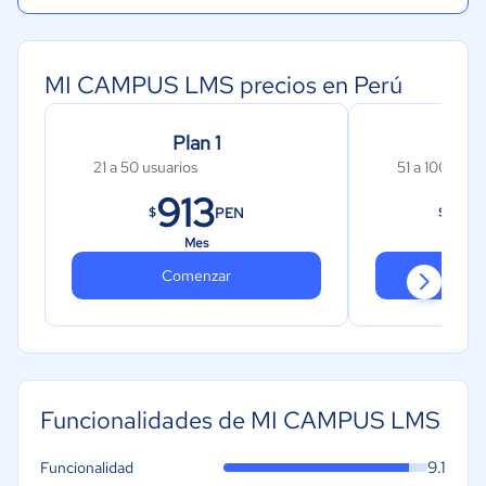
MI CAMPUS LMS precios en Perú
Plan 1
P
21 a 50 usuarios
51 a 100 usua
913
1,
PEN
$
$
Mes
Comenzar
Co
Funcionalidades de MI CAMPUS LMS
9.1
Funcionalidad