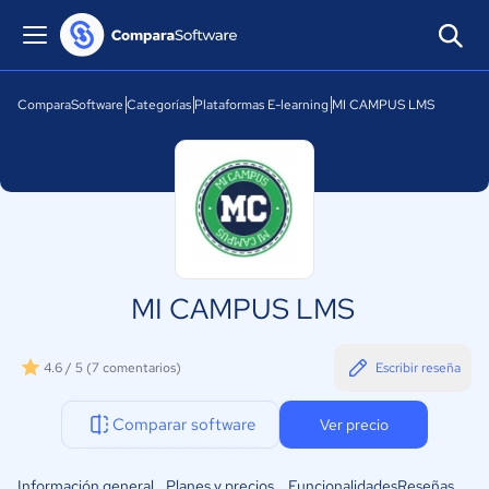
ComparaSoftware
Categorías
Plataformas E-learning
MI CAMPUS LMS
MI CAMPUS LMS
4.6 / 5
(7 comentarios)
Escribir reseña
Comparar software
Ver precio
Información general
Planes y precios
Funcionalidades
Reseñas