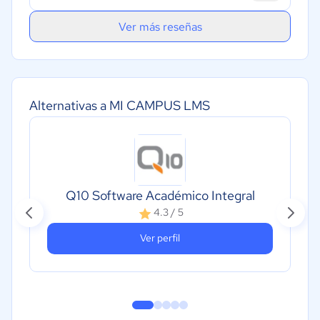
Ver más reseñas
Alternativas a MI CAMPUS LMS
Q10 Software Académico Integral
A
4.3 / 5
on
Ver perfil