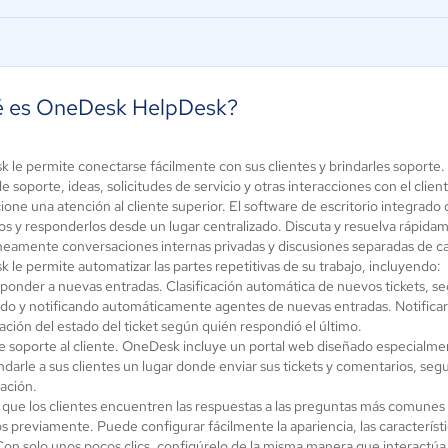
 es OneDesk HelpDesk?
 le permite conectarse fácilmente con sus clientes y brindarles soporte
de soporte, ideas, solicitudes de servicio y otras interacciones con el clien
one una atención al cliente superior. El software de escritorio integrado
ndesk Suite
Intercom
los y responderlos desde un lugar centralizado. Discuta y resuelva rápid
4.2 / 5
4 / 5
neamente conversaciones internas privadas y discusiones separadas de cara
le permite automatizar las partes repetitivas de su trabajo, incluyendo:
onder a nuevas entradas. Clasificación automática de nuevos tickets, segú
do y notificando automáticamente agentes de nuevas entradas. Notificar a
ación del estado del ticket según quién respondió el último.
de soporte al cliente. OneDesk incluye un portal web diseñado especialmen
ndarle a sus clientes un lugar donde enviar sus tickets y comentarios, segui
ación.
 que los clientes encuentren las respuestas a las preguntas más comunes
s previamente. Puede configurar fácilmente la apariencia, las característ
Con solo unos pocos clics, configúrelo de la misma manera que interactúa 