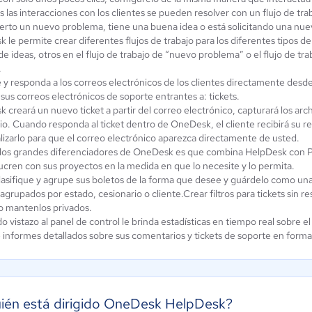
 las interacciones con los clientes se pueden resolver con un flujo de trab
erto un nuevo problema, tiene una buena idea o está solicitando una nuev
le permite crear diferentes flujos de trabajo para los diferentes tipos de 
de ideas, otros en el flujo de trabajo de “nuevo problema” o el flujo de tra
.
 y responda a los correos electrónicos de los clientes directamente desd
sus correos electrónicos de soporte entrantes a: tickets.
creará un nuevo ticket a partir del correo electrónico, capturará los arch
io. Cuando responda al ticket dentro de OneDesk, el cliente recibirá su r
lizarlo para que el correo electrónico aparezca directamente de usted.
los grandes diferenciadores de OneDesk es que combina HelpDesk con P
lucren con sus proyectos en la medida en que lo necesite y lo permita.
clasifique y agrupe sus boletos de la forma que desee y guárdelo como una
agrupados por estado, cesionario o cliente.Crear filtros para tickets sin r
o mantenlos privados.
o vistazo al panel de control le brinda estadísticas en tiempo real sobre e
 informes detallados sobre sus comentarios y tickets de soporte en for
ién está dirigido OneDesk HelpDesk?