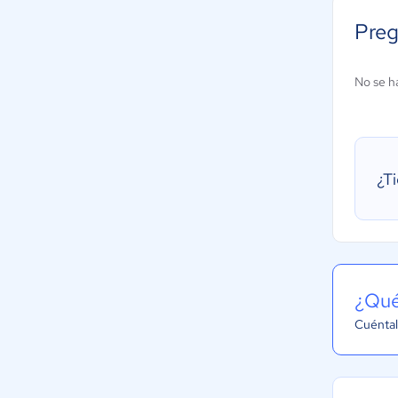
Preg
No se h
¿T
¿Qué
Cuéntal