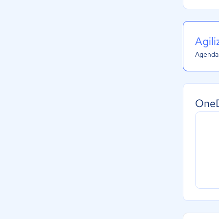
Agil
Agenda 
OneD