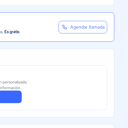
Agendar llamada
os.
Es gratis
.
n personalizada
información.