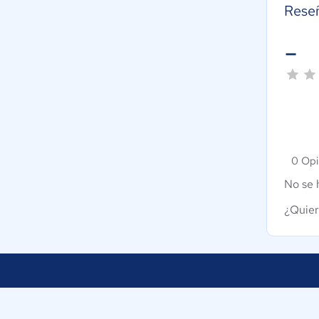
Rese
-
0 Opi
No se 
¿Quier
Nuestra empresa