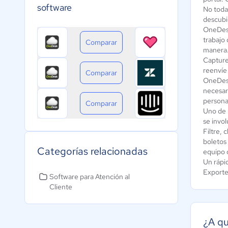
software
No todas
descubi
OneDesk 
trabajo 
Comparar
manera
Capture
reenvíe 
Comparar
OneDesk 
necesar
persona
Comparar
Uno de 
se invo
Filtre, 
boletos 
Categorías relacionadas
equipo 
Un rápid
Exporte
Software para Atención al
Cliente
¿A qu