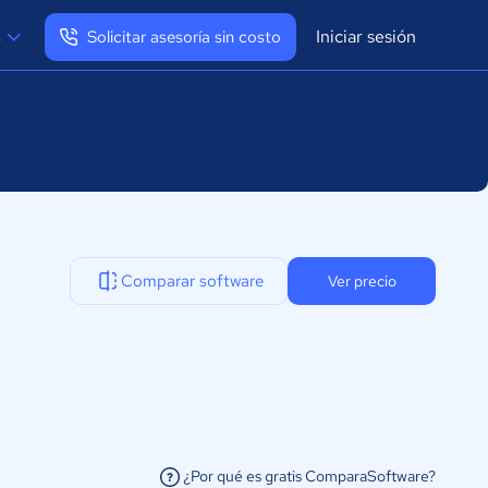
Iniciar sesión
s
Solicitar asesoría sin costo
Ver mi perfil
Cerrar sesión
Comparar software
Ver precio
¿Por qué es gratis ComparaSoftware?