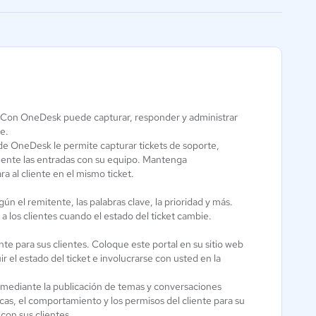
facilitar la conexión
. Con OneDesk puede capturar, responder y administrar
te.
HubSpot
 de OneDesk le permite capturar tickets de soporte,
Zendesk Suite
amente las entradas con su equipo. Mantenga
Service Hub
4.2 / 5
 al cliente en el mismo ticket.
4 / 5
n el remitente, las palabras clave, la prioridad y más.
 los clientes cuando el estado del ticket cambie.
te para sus clientes. Coloque este portal en su sitio web
r el estado del ticket e involucrarse con usted en la
 mediante la publicación de temas y conversaciones
icas, el comportamiento y los permisos del cliente para su
con sus clientes.