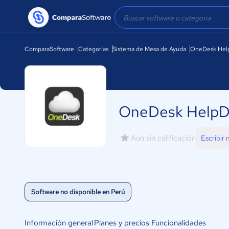
ComparaSoftware
Categorías
Sistema de Mesa de Ayuda
OneDesk Hel
OneDesk HelpD
Aún sin calificación
Escribir
Software no disponible en Perú
Información general
Planes y precios
Funcionalidades