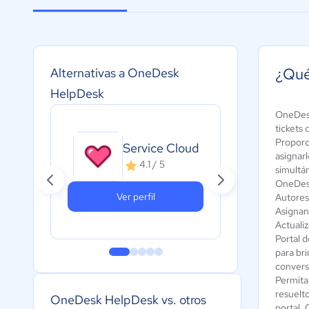
¿Qué
Alternativas a OneDesk
HelpDesk
OneDesk
tickets 
Proporci
Service Cloud
Ze
asignar
4.1 / 5
simultá
OneDesk 
Ver perfil
Autoresp
Asignan
Actualiz
Portal 
para bri
convers
Permita
resuelto
OneDesk HelpDesk vs. otros
portal. 