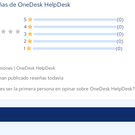
ñas de OneDesk HelpDesk
5
(0)
4
(0)
3
(0)
2
(0)
1
(0)
niones |
OneDesk HelpDesk
han publicado reseñas todavía
es ser la primera persona en opinar sobre OneDesk HelpDesk?
Proveedores
Contáctan