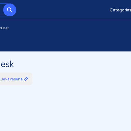
Categoría
pDesk
esk
 nueva reseña