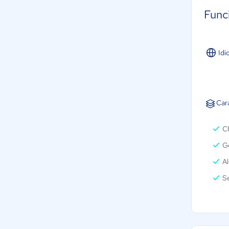
Func
Idi
Car
Ch
Ge
Al
S