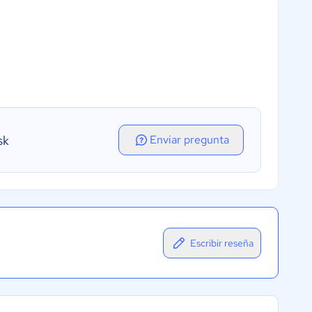
sk
Enviar pregunta
Escribir reseña