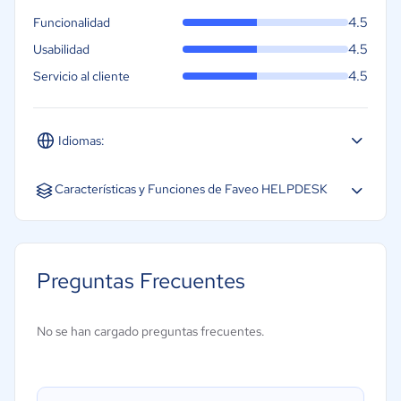
4.5
Funcionalidad
4.5
Usabilidad
4.5
Servicio al cliente
Idiomas:
Español
Inglés
Características y Funciones de Faveo HELPDESK
Comunicación multicanal
Enrutamiento automatizado
Preguntas Frecuentes
Gestión de la base de conocimiento
Gestión de tickets
No se han cargado preguntas frecuentes.
Portal de autoservicio
Alertas y alzada