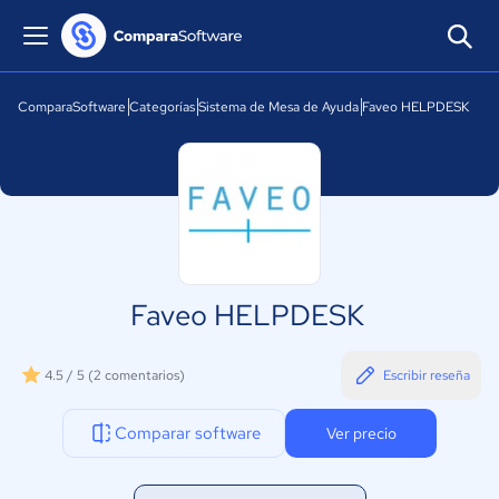
ComparaSoftware
Categorías
Sistema de Mesa de Ayuda
Faveo HELPDESK
Faveo HELPDESK
4.5 / 5
(2 comentarios)
Escribir reseña
Comparar software
Ver precio