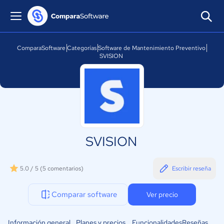
ComparaSoftware
Categorías
Software de Mantenimiento Preventivo
SVISION
SVISION
5.0 / 5
(5 comentarios)
Escribir reseña
Comparar software
Ver precio
Información general
Planes y precios
Funcionalidades
Reseñas