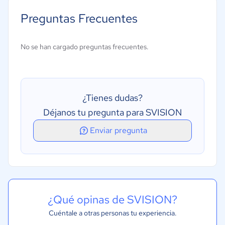
Programación del mantenimiento
Preguntas Frecuentes
Seguimiento del historial de servicios
Gestión de inventarios
No se han cargado preguntas frecuentes.
Gestión de técnicos
Mantenimiento preventivo
Programación
¿Tienes dudas?
Acceso móvil
Déjanos tu pregunta para SVISION
Enviar pregunta
¿Qué opinas de SVISION?
Cuéntale a otras personas tu experiencia.