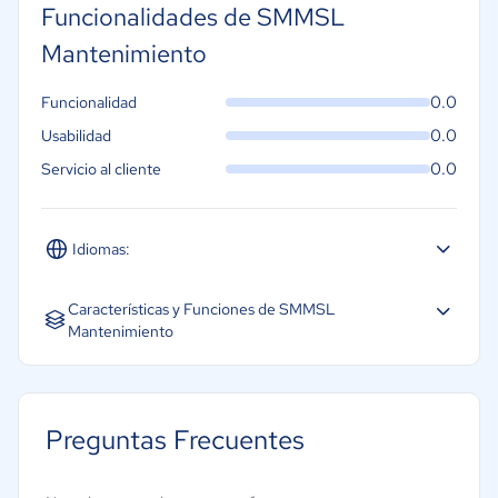
Funcionalidades de SMMSL
Mantenimiento
0.0
Funcionalidad
0.0
Usabilidad
0.0
Servicio al cliente
Idiomas:
Español
Características y Funciones de SMMSL
Mantenimiento
Gestión de pedidos de trabajo
Gestión de técnicos
Preguntas Frecuentes
Mantenimiento preventivo
Programación