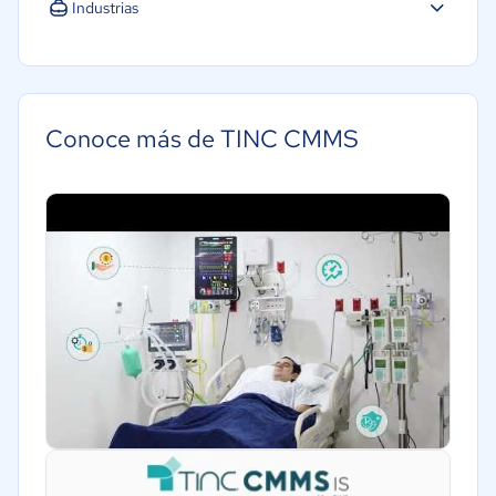
Pequeña: 10 a 49 trabajadores
Industrias
Farmacéutica
Software / TI
Salud
Conoce más de TINC CMMS