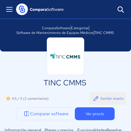
ComparaSoftware
Categorías
Software de Mantenimiento de Equipos Médicos
TINC CMMS
TINC CMMS
4.5 / 5
(2 comentarios)
Escribir reseña
Comparar software
Ver precio
Información general
Planes y precios
Funcionalidades
Reseñas