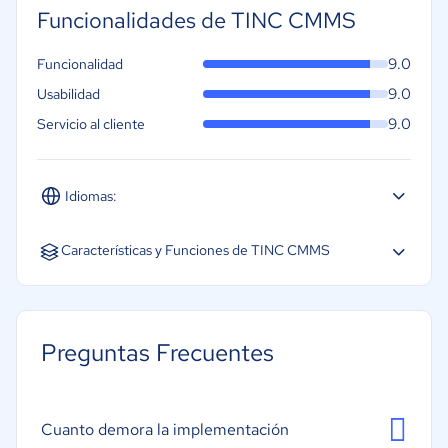
Funcionalidades de TINC CMMS
9.0
Funcionalidad
9.0
Usabilidad
9.0
Servicio al cliente
Idiomas:
Español
Características y Funciones de TINC CMMS
Actividades realizadas sobre cada activo
Acciones correctivas
Preguntas Frecuentes
Mantenimiento preventivo
Reparaciones realizadas
Disponibilidad de la capacidad instalada
Cuanto demora la implementación