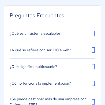
Gestión de almacén
Gestión de cadena de suministro
Preguntas Frecuentes
Gestión de órdenes de compra
Gestión financiera
Creación de informes/análisis
¿Qué es un sistema escalable?
Gestión de inventarios
Gestión de la distribución
¿A qué se refiere con ser 100% web?
Gestión de pedidos
Gestión de proyectos
¿Qué significa multiusuario?
¿Cómo funciona la implementación?
¿Se puede gestionar más de una empresa con
Defontana ERP?