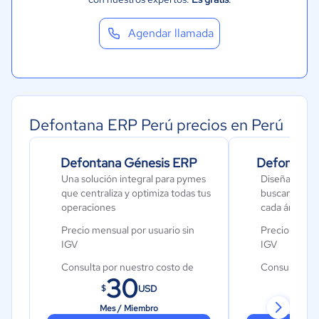
Gastronomía
Agendar llamada
Aeroespacial y defensa
Turismo
Contabilidad
Moda y textiles
Defontana ERP Perú precios en Perú
Defontana Génesis ERP
Defontana 
Una solución integral para pymes
Diseñado par
que centraliza y optimiza todas tus
buscan crecim
operaciones
cada área de
Precio mensual por usuario sin
Precio mensua
IGV
IGV
Consulta por nuestro costo de
Consulta por
30
implementación
implementac
USD
$
$
Mes / Miembro
Mes 