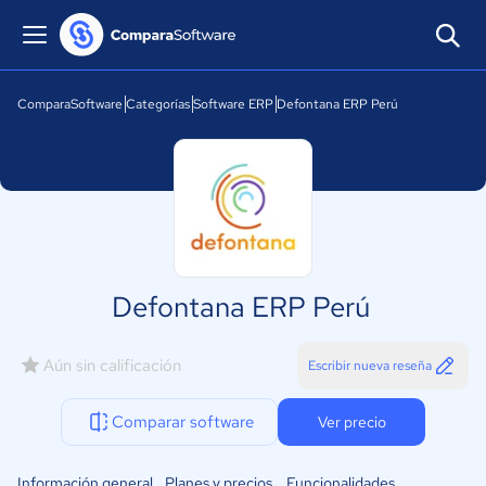
ComparaSoftware
Categorías
Software ERP
Defontana ERP Perú
Defontana ERP Perú
Aún sin calificación
Escribir nueva reseña
Comparar software
Ver precio
Información general
Planes y precios
Funcionalidades