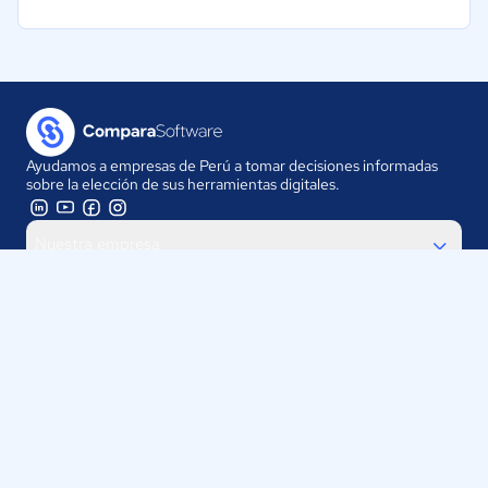
Ayudamos a empresas de Perú a tomar decisiones informadas
sobre la elección de sus herramientas digitales.
Nuestra empresa
Proveedores
Contáctanos
Selecciona tu país:
Perú