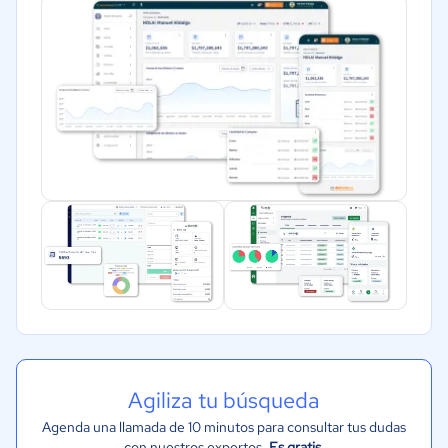
Financiera
Alimentaria
Salud
Manufactura
ONG
Gobierno
Transporte y logística
Marketing y Comunicación
Automotriz
Comercio Electrónico
Ventas y servicios
Tecnología
Agiliza tu búsqueda
Metales y Minería
Agenda una llamada de 10 minutos para consultar tus dudas
Recursos Humanos
con nuestros expertos.
Es gratis
.