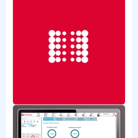
Seguros
Legales
Farmacéutica
Bienes raíces
Minorista
Software / TI
Telecomunicaciones
Financiera
Alimentaria
Salud
Manufactura
ONG
Gobierno
Transporte y logística