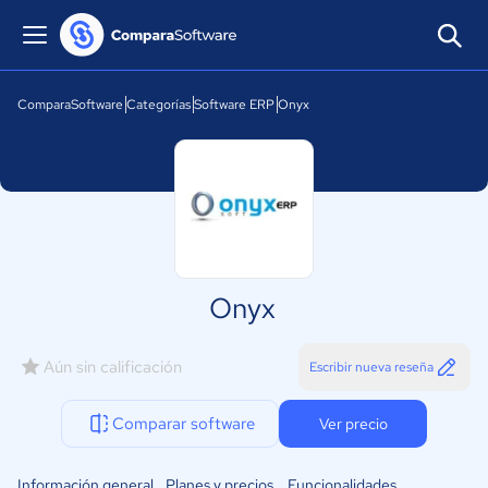
ComparaSoftware
Categorías
Software ERP
Onyx
Onyx
Aún sin calificación
Escribir nueva reseña
Comparar software
Ver precio
Información general
Planes y precios
Funcionalidades