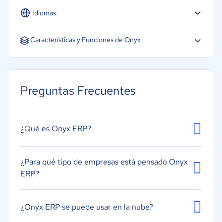
Idiomas:
Español
Inglés
Características y Funciones de Onyx
Gestión de almacén
Gestión de cadena de suministro
Preguntas Frecuentes
Gestión de órdenes de compra
Gestión financiera
Creación de informes/análisis
¿Qué es Onyx ERP?
Gestión de inventarios
Gestión de la distribución
¿Para qué tipo de empresas está pensado Onyx
ERP?
Gestión de pedidos
Gestión de proyectos
¿Onyx ERP se puede usar en la nube?
Planificación de la producción (MRP)