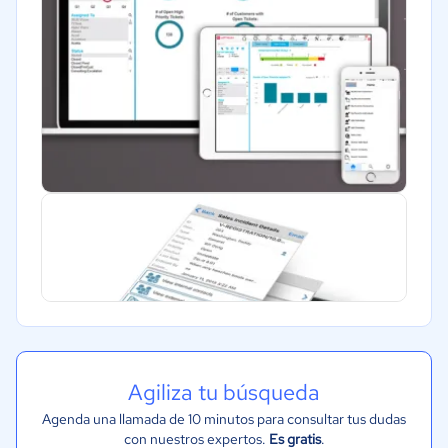
Marketing y Comunicación
Automotriz
Comercio Electrónico
Ventas y servicios
Tecnología
Metales y Minería
Recursos Humanos
Gastronomía
Aeroespacial y defensa
Turismo
Contabilidad
Moda y textiles
Agiliza tu búsqueda
Agenda una llamada de 10 minutos para consultar tus dudas
con nuestros expertos.
Es gratis
.