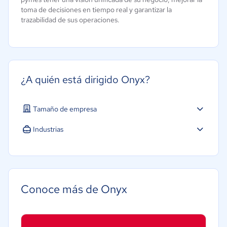
toma de decisiones en tiempo real y garantizar la
trazabilidad de sus operaciones.
¿A quién está dirigido Onyx?
Tamaño de empresa
Micro: 1 a 9 trabajadores
Industrias
Pequeña: 10 a 49 trabajadores
Agricultura
Mediana: 50 a 249 trabajadores
Construcción
Educación
Conoce más de Onyx
Energía
Hotelería / Viajes