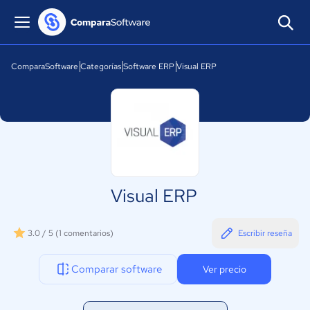
ComparaSoftware
Categorías
Software ERP
Visual ERP
Visual ERP
3.0 / 5
(1 comentarios)
Escribir reseña
Comparar software
Ver precio