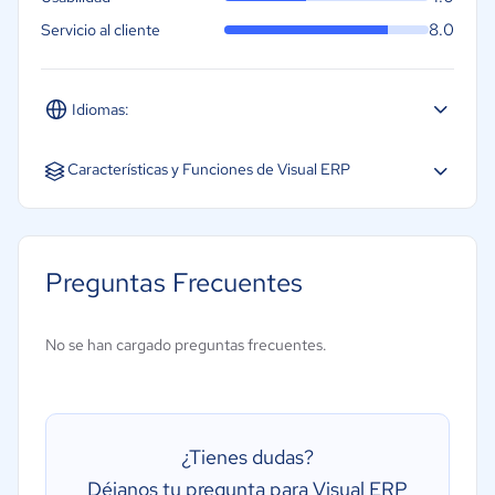
8.0
Servicio al cliente
Idiomas:
Español
Inglés
Características y Funciones de Visual ERP
Gestión de almacén
Gestión de órdenes de compra
Preguntas Frecuentes
Gestión financiera
Creación de informes/análisis
No se han cargado preguntas frecuentes.
Gestión de inventarios
Gestión de la distribución
¿Tienes dudas?
Déjanos tu pregunta para Visual ERP