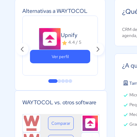
¿Qu
Alternativas a WAYTOCOL
CRM de 
Sie
Upnify
agenda, 
A
4.4 / 5
c
Ver perfil
¿A q
Tam
Micr
WAYTOCOL vs. otros software
Peq
Med
Comparar
Gra