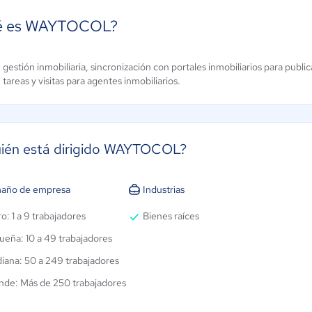
é es WAYTOCOL?
gestión inmobiliaria, sincronización con portales inmobiliarios para publ
Salesforce
vensoft
tareas y visitas para agentes inmobiliarios.
CRM
ún sin
alificación
4.3 / 5
uién está dirigido WAYTOCOL?
año de empresa
Industrias
o: 1 a 9 trabajadores
Bienes raíces
ueña: 10 a 49 trabajadores
iana: 50 a 249 trabajadores
nde: Más de 250 trabajadores