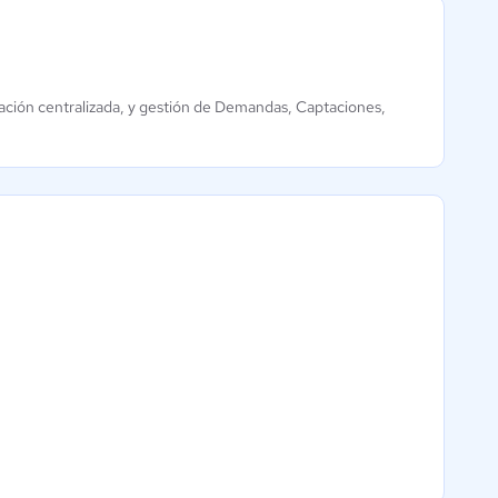
icación centralizada, y gestión de Demandas, Captaciones,
Salesforce
Escala
CRM
4.9 / 5
4.3 / 5