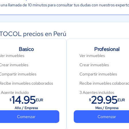
una llamada de 10 minutos para consultar tus dudas con nuestros expert
OCOL precios en Perú
Basico
Profesional
Ver inmuebles
Ver inmuebles
Crear inmuebles
Crear inmuebles
Compartir inmuebles
Compartir inmuebles
Recibe inmuebles colaborados
Recibe inmuebles colabora
1 Agente incluido
3 Agentes incluidos
14.95
29.95
EUR
EUR
$
$
Importación Automática de
Inmuebles
Año / Empresa
Mes / Empresa
Comenzar
Colaboración con redes
Comenzar
Publicación en portales