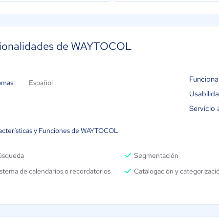
Editor de cartelería
Roles y Permisos de Agente
Web Básica de la Agencia
ionalidades de WAYTOCOL
Funciona
omas:
Español
Usabilid
Servicio 
acterísticas y Funciones de WAYTOCOL
úsqueda
Segmentación
stema de calendarios o recordatorios
Catalogación y categorizaci