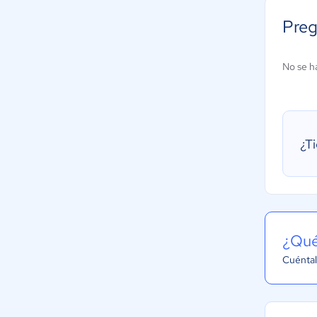
Preg
No se h
¿T
¿Qué
Cuéntal