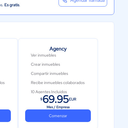
Agendar llamada
os.
Es gratis
.
Agency
Ver inmuebles
Crear inmuebles
Compartir inmuebles
dos
Recibe inmuebles colaborados
10 Agentes Incluidos
69.95
EUR
$
Importación Automática de
Inmuebles
Mes / Empresa
Colaboración con redes
Comenzar
Publicación en portales