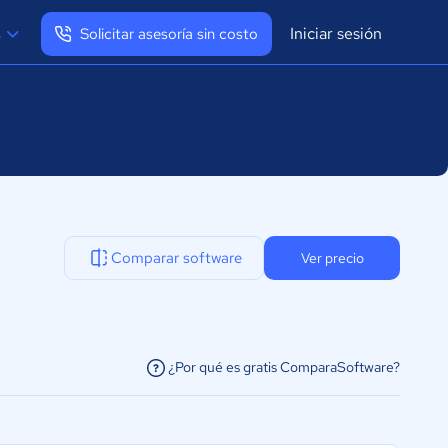
Iniciar sesión
s
Solicitar asesoría sin costo
Ver mi perfil
Cerrar sesión
Comparar software
Ver precio
¿Por qué es gratis ComparaSoftware?
facilitar la conexión