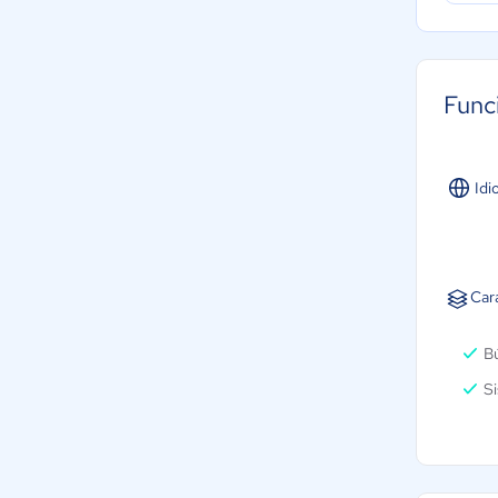
Func
Idi
Car
B
Si