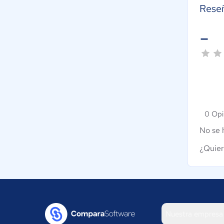
Rese
-
0 Opi
No se 
¿Quier
Nuestra empresa