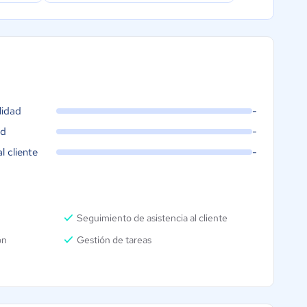
Editor de cartelería
s
Roles y Permisos de Agentes
Web Profesional de Agencia
Gestión documental
Agenda y Calendario
lidad
-
Gestion integral de Demandas
ad
-
Gestion integral de Captaciones
al cliente
-
Seguimiento de asistencia al cliente
ón
Gestión de tareas