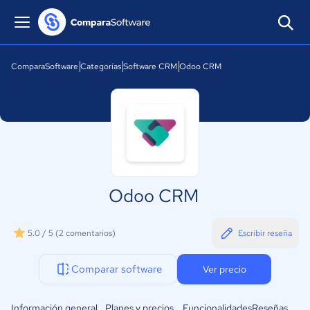
ComparaSoftware
Categorías
Software CRM
Odoo CRM
Odoo CRM
5.0 / 5
(2 comentarios)
Escribir reseña
Comparar software
Ver precio
Información general
Planes y precios
Funcionalidades
Reseñas