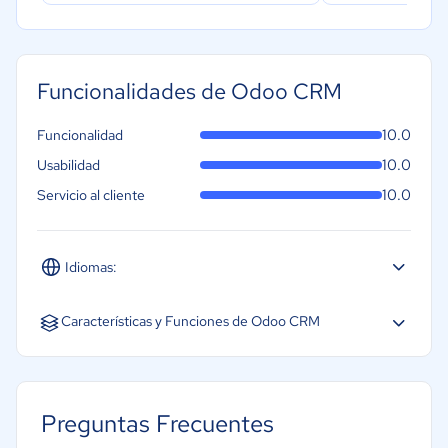
Funcionalidades de Odoo CRM
10.0
Funcionalidad
10.0
Usabilidad
10.0
Servicio al cliente
Idiomas:
Español
Inglés
Portugués
Características y Funciones de Odoo CRM
Acceso Móvil
Almacenamiento de Documentos
Preguntas Frecuentes
Integración de automatización de marketing