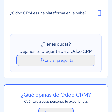
Integración de chat interno
Marketing por correo electrónico
¿Odoo CRM es una plataforma en la nube?
Evaluación de clientes potenciales
Gestión de tareas
Presupuestos y ofertas
¿Tienes dudas?
Sistema de calendarios o recordatorios
Déjanos tu pregunta para Odoo CRM
Segmentación
Enviar pregunta
¿Qué opinas de Odoo CRM?
Cuéntale a otras personas tu experiencia.