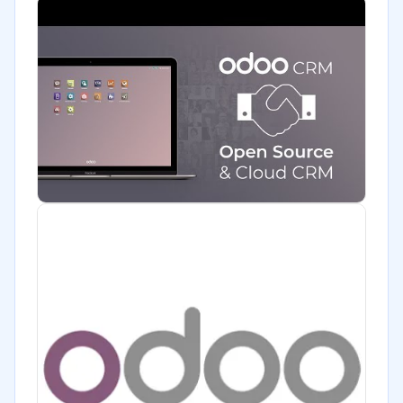
Legales
Farmacéutica
Software / TI
Telecomunicaciones
Salud
ONG
Gobierno