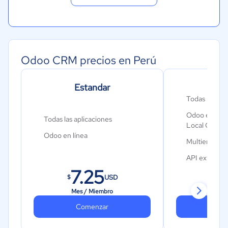
Odoo CRM precios en Perú
Estandar
Pers
Todas las apl
Odoo en líne
Todas las aplicaciones
Local Odoo S
Odoo en línea
Multiempres
API externa
7.25
USD
$
$
Mes / Miembro
Mes 
Comenzar
Co