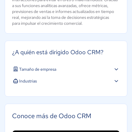
a sus funciones analíticas avanzadas, ofrece métricas,
previsiones de ventas e informes actualizados en tiempo
real, mejorando así la toma de decisiones estratégicas
para impulsar el crecimiento comercial.
¿A quién está dirigido Odoo CRM?
Tamaño de empresa
Micro: 1 a 9 trabajadores
Industrias
Pequeña: 10 a 49 trabajadores
Agricultura
Mediana: 50 a 249 trabajadores
Construcción
Educación
Conoce más de Odoo CRM
Energía
Hotelería / Viajes