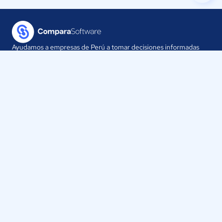
Ayudamos a empresas de Perú a tomar decisiones informadas
sobre la elección de sus herramientas digitales.
Nuestra empresa
Proveedores
Contáctanos
Selecciona tu país:
Perú
ComparaSoftware LLC 2025