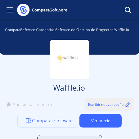
ComparaSoftware
Categorías
Software de Gestión de Proyectos
Waffle.io
Waffle.io
Aún sin calificación
Escribir nueva reseña
Comparar software
Ver precio