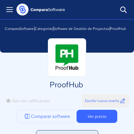
ComparaSoftware
Categorías
Software de Gestión de Proyectos
ProofHub
ProofHub
Aún sin calificación
Escribir nueva reseña
Comparar software
Ver precio