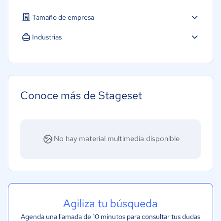
Tamaño de empresa
Micro: 1 a 9 trabajadores
Industrias
Educación
Legales
Software / TI
Conoce más de Stageset
Telecomunicaciones
Financiera
Salud
No hay material multimedia disponible
Manufactura
Gobierno
Transporte y logística
Marketing y Comunicación
Agiliza tu búsqueda
Ventas y servicios
Agenda una llamada de 10 minutos para consultar tus dudas