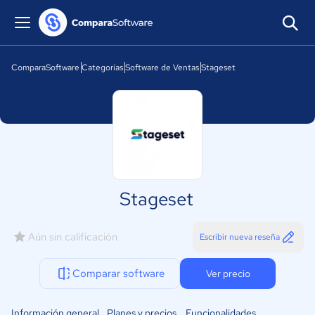
ComparaSoftware
Categorías
Software de Ventas
Stageset
Stageset
Aún sin calificación
Escribir nueva reseña
Comparar software
Ver precio
Información general
Planes y precios
Funcionalidades