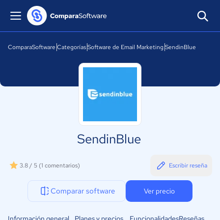
ComparaSoftware
Categorías
Software de Email Marketing
SendinBlue
SendinBlue
3.8 / 5
(1 comentarios)
Escribir reseña
Comparar software
Ver precio
Información general
Planes y precios
Funcionalidades
Reseñas