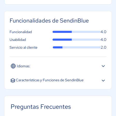
Funcionalidades de SendinBlue
4.0
Funcionalidad
4.0
Usabilidad
2.0
Servicio al cliente
Idiomas:
Español
Inglés
Portugués
Características y Funciones de SendinBlue
Autorrespondedores
Conformidad CAN SPAM
Preguntas Frecuentes
Gestión de listas