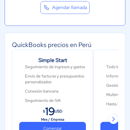
Agendar llamada
QuickBooks precios en Perú
Simple Start
Ess
Seguimiento de ingresos y gastos
Todo lo de Si
Envío de facturas y presupuestos
Información 
personalizados
Gestión de 
Conexión bancaria
Multimoneda
Seguimiento de IVA
Hasta 3 usuar
19
250 partidas en el Plan de
USD
$
$
Cuentas
Mes / Empresa
Mes 
1 usuario y un acceso para
Comenzar
Co