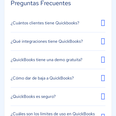
Preguntas Frecuentes
Facturación
Gestión de activos fijos
Gestión de impuestos
¿Cuántos clientes tiene Quickbooks?
Gestión de nóminas
Seguimiento de gastos
¿Qué integraciones tiene QuickBooks?
Contabilidad de los proyectos
¿QuickBooks tiene una demo gratuita?
¿Cómo dar de baja a QuickBooks?
¿QuickBooks es seguro?
¿Cuáles son los límites de uso en QuickBooks