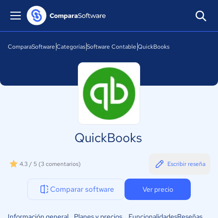
ComparaSoftware
Categorías
Software Contable
QuickBooks
QuickBooks
4.3 / 5
(3 comentarios)
Escribir reseña
Comparar software
Ver precio
Información general
Planes y precios
Funcionalidades
Reseñas