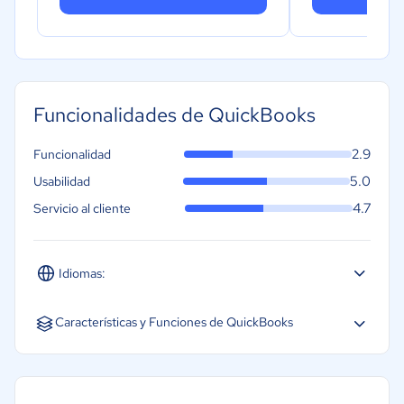
contable
Funcionalidades de QuickBooks
2.9
Funcionalidad
5.0
Usabilidad
4.7
Servicio al cliente
Idiomas:
Español
Inglés
Características y Funciones de QuickBooks
Conciliación bancaria
Contabilidad de deudores