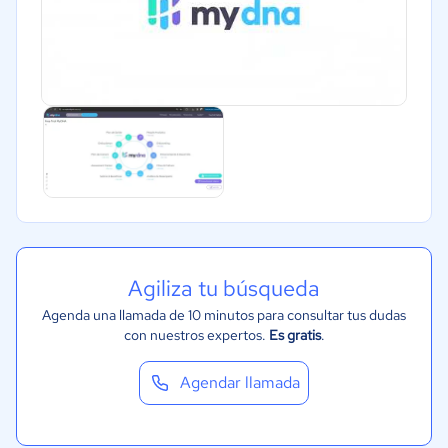
Bienes raíces
Minorista
Software / TI
Telecomunicaciones
Financiera
Alimentaria
Salud
Manufactura
ONG
Agiliza tu búsqueda
Gobierno
Agenda una llamada de 10 minutos para consultar tus dudas
Transporte y logística
con nuestros expertos.
Es gratis
.
Marketing y Comunicación
Agendar llamada
Automotriz