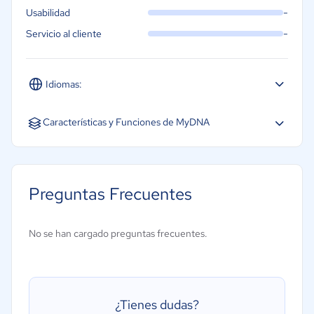
-
Usabilidad
-
Servicio al cliente
Idiomas:
Español
Portugués
Características y Funciones de MyDNA
Base de datos de empleados
Gestión de la formación
Preguntas Frecuentes
Onboarding y Offboarding
Comunicación interna
No se han cargado preguntas frecuentes.
Informes y métricas
Gestión de beneficios y compensaciones
Gestión del desempeño
¿Tienes dudas?
Portal para empleados