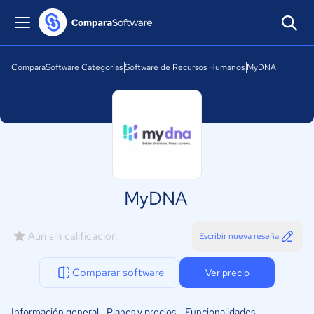
ComparaSoftware
Categorías
Software de Recursos Humanos
MyDNA
MyDNA
Aún sin calificación
Escribir nueva reseña
Comparar software
Ver precio
Información general
Planes y precios
Funcionalidades