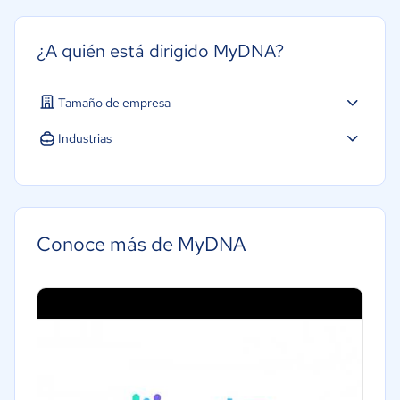
¿A quién está dirigido MyDNA?
Tamaño de empresa
Micro: 1 a 9 trabajadores
Industrias
Pequeña: 10 a 49 trabajadores
Agricultura
Mediana: 50 a 249 trabajadores
Construcción
Grande: Más de 250 trabajadores
Educación
Conoce más de MyDNA
Energía
Hotelería / Viajes
Seguros
Legales
Farmacéutica