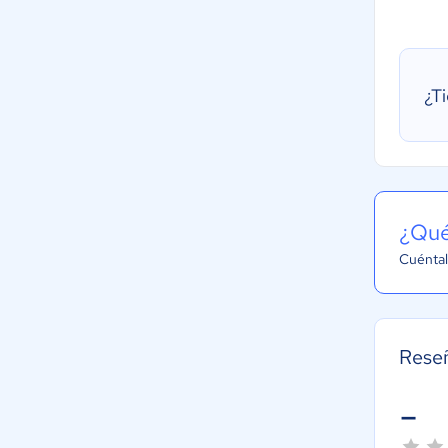
¿T
¿Qué
Cuéntal
Reseñ
-