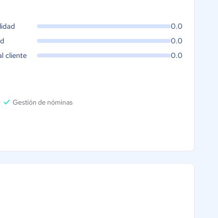
lidad
0.0
ad
0.0
al cliente
0.0
Gestión de nóminas