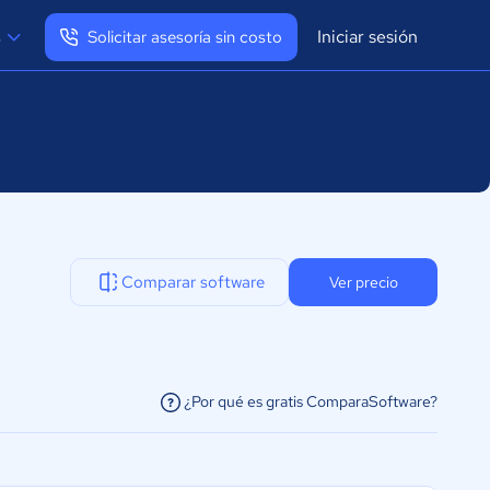
Iniciar sesión
s
Solicitar asesoría sin costo
Ver mi perfil
Cerrar sesión
Comparar software
Ver precio
¿Por qué es gratis ComparaSoftware?
facilitar la conexión