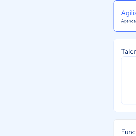
Agil
Agenda 
Talen
Func