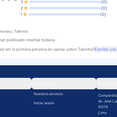
3
(0)
2
(0)
1
(0)
niones |
Talentia
han publicado reseñas todavía
es ser la primera persona en opinar sobre Talentia?
Escribe una
Proveedores
Contáctan
Nuestros servicios
ComparaSo
Av. José La
Iniciar sesión
15074
Lima