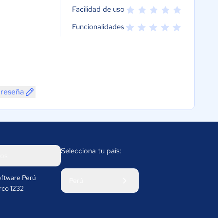
Facilidad de uso
Funcionalidades
 reseña
Selecciona tu país:
os
ftware Perú
Perú
rco 1232