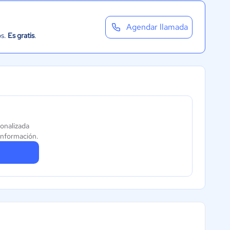
Agendar llamada
os.
Es gratis
.
sonalizada
información.