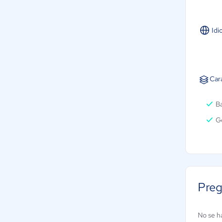
Idi
Cara
B
Ge
Preg
No se h