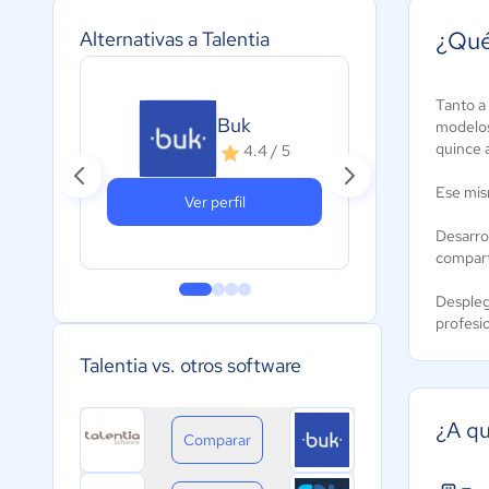
¿Qué
Alternativas a Talentia
Tanto a
Buk
modelo
quince 
4.4 / 5
Ese mis
Ver perfil
Desarro
compart
Desple
profesi
Talentia vs. otros software
¿A qu
Comparar