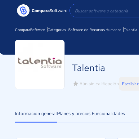
ComparaSoftware
Categorías
Software de Recursos Humanos
Talentia
Talentia
Aún sin calificación
Escribir
Información general
Planes y precios
Funcionalidades