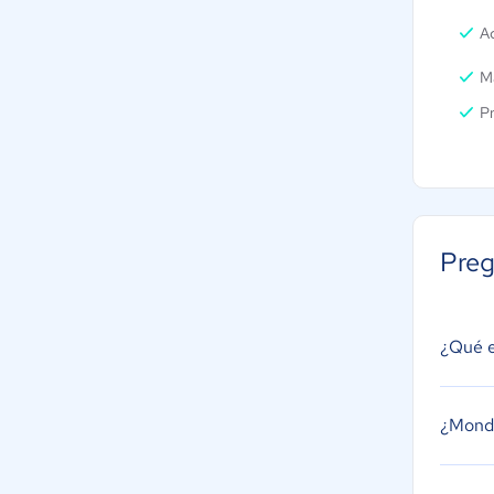
A
Ma
Pr
Preg
¿Qué e
¿Monda