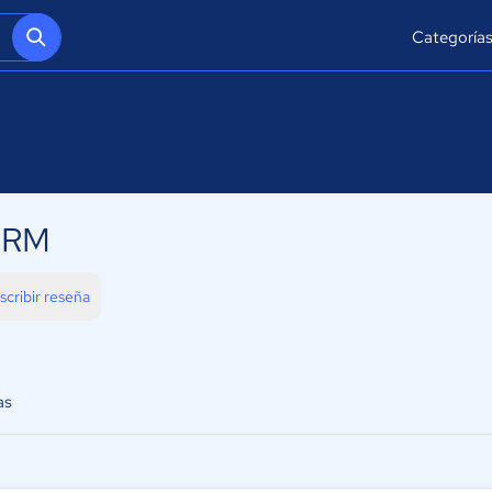
Categoría
CRM
scribir reseña
as