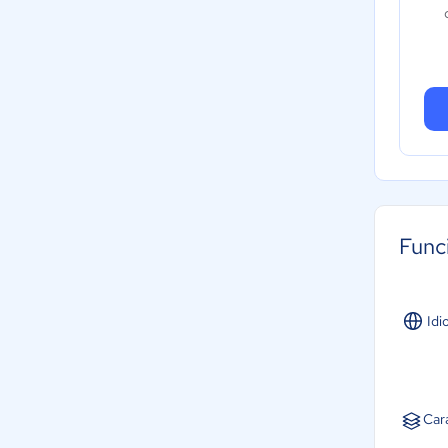
Func
Idi
Car