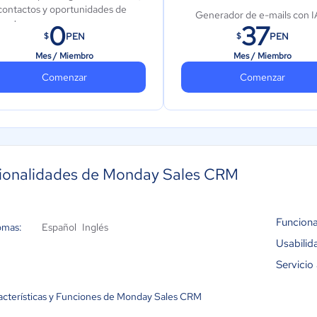
contactos y oportunidades de
Generador de e-mails con I
venta
0
37
PEN
PEN
$
$
Gestión de actividad
Crea un panel basado en 1 tablero
Mes / Miembro
Mes / Miembro
Fusión de datos duplicados
Aplicaciones para iOS y Android
Comenzar
Comenzar
Automatizaciones personali
Tableros ilimitados
de CRM (250 acciones por
Integraciones personalizada
CRM (250 acciones por me
Crea un panel que combine
ionalidades de Monday Sales CRM
tableros
500 créditos de IA por mes 
cuenta
Funciona
omas:
Español
Inglés
Usabilid
Servicio 
acterísticas y Funciones de Monday Sales CRM