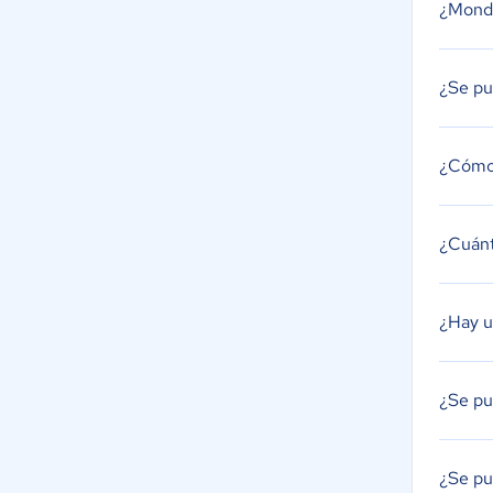
¿Monda
¿Se pu
¿Cómo
¿Cuán
¿Hay u
¿Se p
¿Se pu