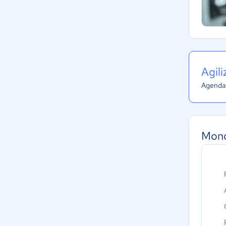
Agil
Agenda 
Mond