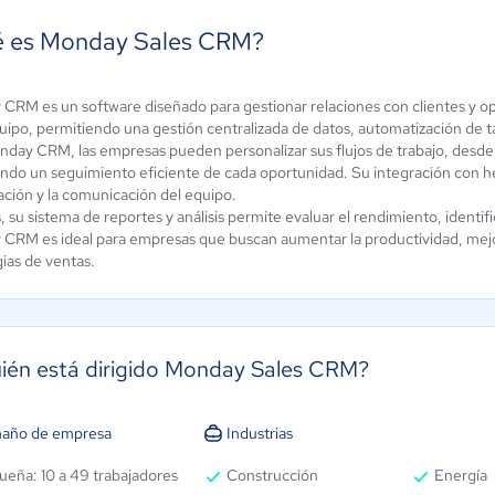
 es Monday Sales CRM?
CRM es un software diseñado para gestionar relaciones con clientes y op
ipo, permitiendo una gestión centralizada de datos, automatización de tar
Ropofy
day CRM, las empresas pueden personalizar sus flujos de trabajo, desde l
eatio CRM
ndo un seguimiento eficiente de cada oportunidad. Su integración con he
Aún sin
0 / 5
ación y la comunicación del equipo.
calificación
 su sistema de reportes y análisis permite evaluar el rendimiento, identi
CRM es ideal para empresas que buscan aumentar la productividad, mejorar
gias de ventas.
ién está dirigido Monday Sales CRM?
año de empresa
Industrias
ueña: 10 a 49 trabajadores
Construcción
Energía