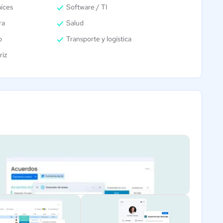
aíces
Software / TI
ra
Salud
o
Transporte y logística
riz