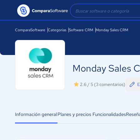
ComparaSoftware
Categorías
Software CRM
Monday Sales CRM
Monday Sales 
E
2.6 / 5
(3 comentarios)
Información general
Planes y precios
Funcionalidades
Reseñ