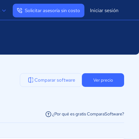
Iniciar sesión
s
Solicitar asesoría sin costo
Ver mi perfil
Cerrar sesión
Comparar software
Ver precio
¿Por qué es gratis ComparaSoftware?
facilitar la conexión