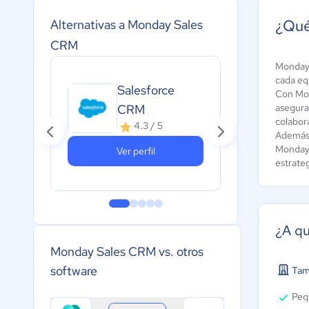
¿Qué
Alternativas a Monday Sales
CRM
Monday 
cada equ
Salesforce
Con Mon
Cr
CRM
asegura
colabor
4.3 / 5
Además,
Monday 
Ver perfil
estrate
¿A qu
Monday Sales CRM vs. otros
software
Tam
Peq