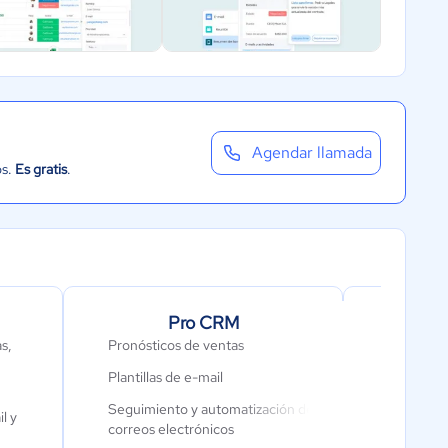
Agendar llamada
os.
Es gratis
.
Pro CRM
s,
Pronósticos de ventas
Clasificac
Plantillas de e-mail
potencial
Seguimiento y automatización de
Campos ob
l y
correos electrónicos
Objetivos