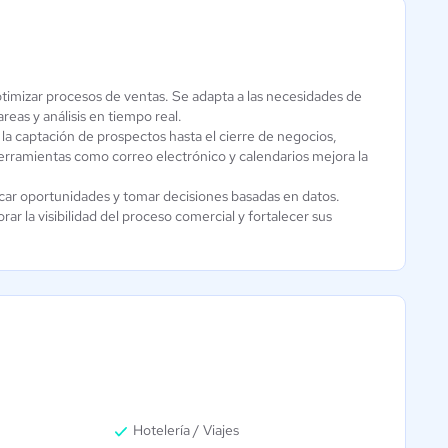
timizar procesos de ventas. Se adapta a las necesidades de
eas y análisis en tiempo real.
a captación de prospectos hasta el cierre de negocios,
HubSpot CRM
CRM Chile
rramientas como correo electrónico y calendarios mejora la
3.9 / 5
3.6 / 5
ficar oportunidades y tomar decisiones basadas en datos.
 la visibilidad del proceso comercial y fortalecer sus
Hotelería / Viajes