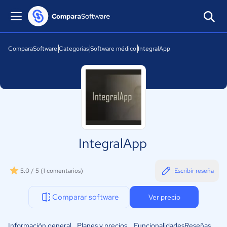
ComparaSoftware
Categorías
Software médico
IntegralApp
IntegralApp
5.0 / 5
(1 comentarios)
Escribir reseña
Comparar software
Ver precio
Información general
Planes y precios
Funcionalidades
Reseñas