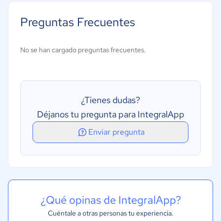
Captura de audio
Preguntas Frecuentes
Expansión de abreviaturas
Gestión de archivos de audio
No se han cargado preguntas frecuentes.
Reconocimiento de voz
Transcripción automática
¿Tienes dudas?
Déjanos tu pregunta para IntegralApp
Enviar pregunta
¿Qué opinas de IntegralApp?
Cuéntale a otras personas tu experiencia.