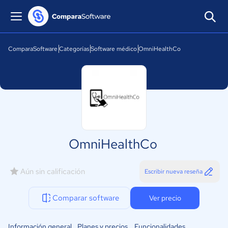
ComparaSoftware
Categorías
Software médico
OmniHealthCo
OmniHealthCo
Aún sin calificación
Escribir nueva reseña
Comparar software
Ver precio
Información general
Planes y precios
Funcionalidades