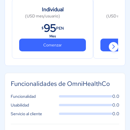
Individual
Co
(USD mes/usuario)
(USD mes/2-5
95
4
PEN
$
$
Mes
Comenzar
Co
Funcionalidades de OmniHealthCo
0.0
Funcionalidad
0.0
Usabilidad
0.0
Servicio al cliente