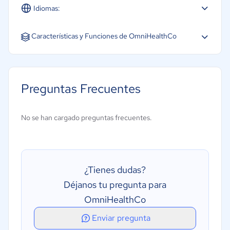
Idiomas:
Español
Características y Funciones de OmniHealthCo
Archivo y conservación
Captura de audio
Preguntas Frecuentes
Captura de voz
Macros personalizables
No se han cargado preguntas frecuentes.
Reconocimiento de voz
Transcripción automática
¿Tienes dudas?
Déjanos tu pregunta para
OmniHealthCo
Enviar pregunta