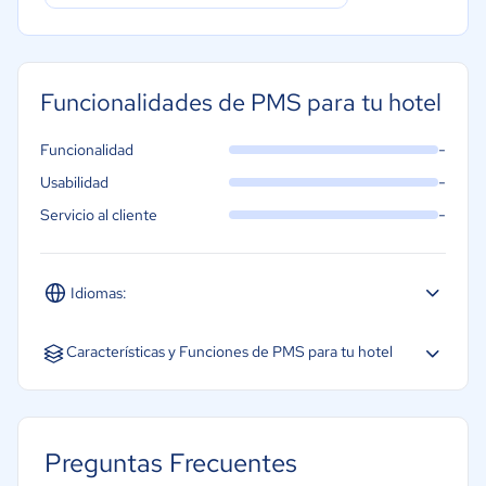
Funcionalidades de PMS para tu hotel
-
Funcionalidad
-
Usabilidad
-
Servicio al cliente
Idiomas:
Español
Inglés
Características y Funciones de PMS para tu hotel
Gestión multi-establecimiento para cadenas hoteleras
Preguntas Frecuentes