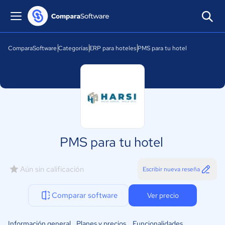
ComparaSoftware
Categorías
ERP para hoteles
PMS para tu hotel
PMS para tu hotel
Aún sin calificación
Escribir nueva reseña
Comparar software
Ver precio
Información general
Planes y precios
Funcionalidades