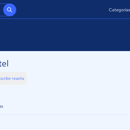
Categoría
tel
scribir reseña
as