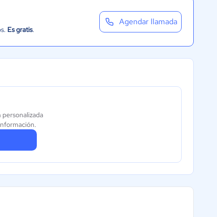
Agendar llamada
os.
Es gratis
.
n personalizada
información.