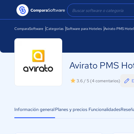
ComparaSoftware
Categorías
Software para Hoteles
Avirato PMS Hotel
Avirato PMS Ho
E
3.6 / 5
(4 comentarios)
Información general
Planes y precios
Funcionalidades
Reseñ