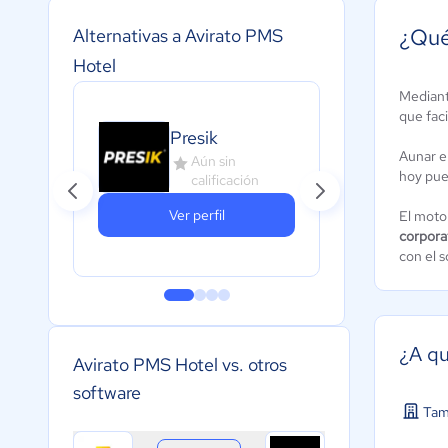
¿Qué
Alternativas a Avirato PMS
Hotel
Mediant
que fac
Presik
S
Aunar e
Aún sin
hoy pue
calificación
Ver perfil
El moto
corporat
con el 
¿A qu
Avirato PMS Hotel vs. otros
software
Tam