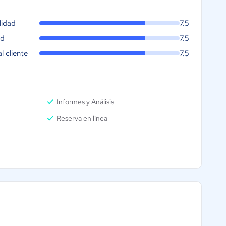
lidad
7.5
ad
7.5
al cliente
7.5
Informes y Análisis
Reserva en línea