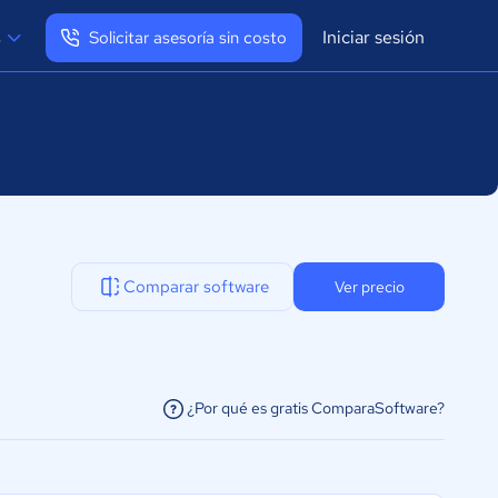
Iniciar sesión
s
Solicitar asesoría sin costo
Ver mi perfil
Cerrar sesión
Comparar software
Ver precio
¿Por qué es gratis ComparaSoftware?
facilitar la conexión