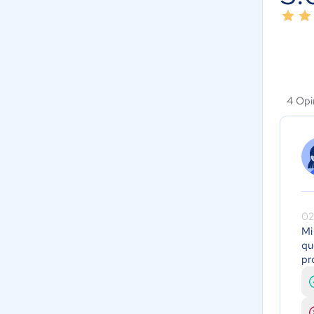
4 Opi
02
Mi
qu
pr