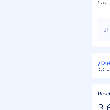
No se h
¿T
¿Qué
Cuéntal
Reseñ
3.