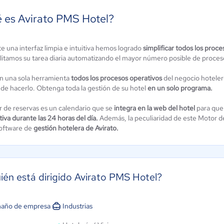
 es Avirato PMS Hotel?
e una interfaz limpia e intuitiva hemos logrado
simplificar todos los proce
ilitamos su tarea diaria automatizando el mayor número posible de proces
egurihotel
Octopus24
n una sola herramienta
todos los procesos operativos
del negocio hoteler
4.8 / 5
5 / 5
de hacerlo. Obtenga toda la gestión de su hotel
en un solo programa.
r de reservas es un calendario que se
integra en la web del hotel
para que 
iva durante las 24 horas del día.
Además, la peculiaridad de este Motor de
software de
gestión hotelera de Avirato.
ién está dirigido Avirato PMS Hotel?
año de empresa
Industrias