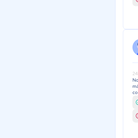
24
No
má
co