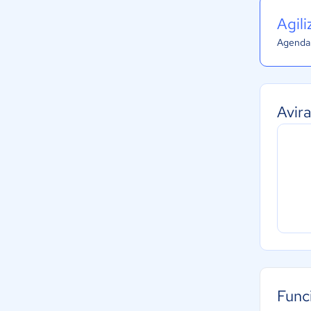
Agil
Agenda 
Avir
Func