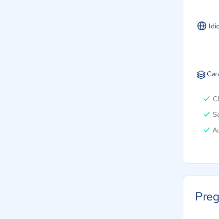
Idi
Car
C
S
A
Preg