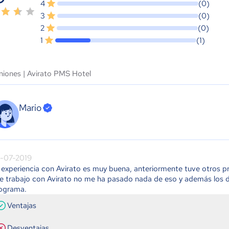
4
(0)
3
(0)
2
(0)
1
(1)
niones |
Avirato PMS Hotel
Mario
-07-2019
 experiencia con Avirato es muy buena, anteriormente tuve otros 
e trabajo con Avirato no me ha pasado nada de eso y además los de 
ograma.
Ventajas
Desventajas