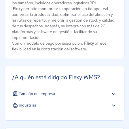
los tamaños, incluidos operadores logísticos 3PL.
Flexy
permite monitorear tu operación en tiempo real ,
aumentar la productividad, optimizar el uso del almacén y
las rutas de reparto, y mejorar la gestión de stock y calidad
de tus despachos. Además, se integra con más de 20
plataformas y software de gestión, facilitando su
implementación.
Con un modelo de pago por suscripción,
Flexy
ofrece
flexibilidad en la contratación del software.
¿A quién está dirigido Flexy WMS?
Tamaño de empresa
Micro: 1 a 9 trabajadores
Industrias
Pequeña: 10 a 49 trabajadores
Agricultura
Mediana: 50 a 249 trabajadores
Farmacéutica