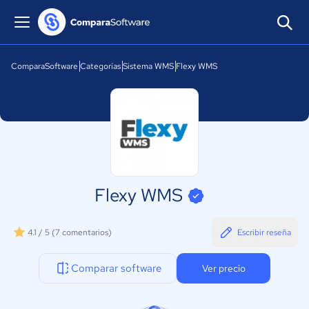
ComparaSoftware
Categorías
Sistema WMS
Flexy WMS
Flexy WMS
4.1 / 5
(7 comentarios)
Escribir reseña
Comparar software
Ver precio