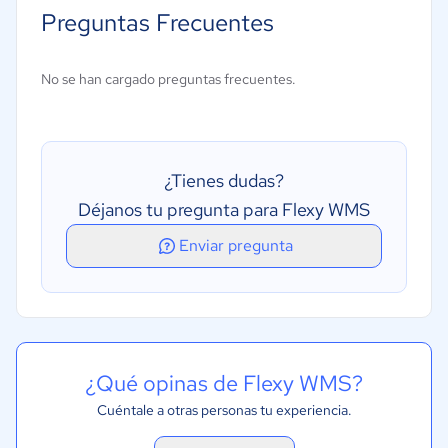
Gestión de envíos
Preguntas Frecuentes
Gestión de ingresos
Códigos de barras/RFID
No se han cargado preguntas frecuentes.
Gestión de la calidad
Previsión
Varias ubicaciones
¿Tienes dudas?
Creación de informes/análisis
Déjanos tu pregunta para Flexy WMS
Gestión de ciclo de compras
Enviar pregunta
Procesos de picking.
Consolidación/Roll-Up
Integración Api's
Auditoría de inventario
¿Qué opinas de Flexy WMS?
Control de inventario
Cuéntale a otras personas tu experiencia.
Gestión de almacenes móviles